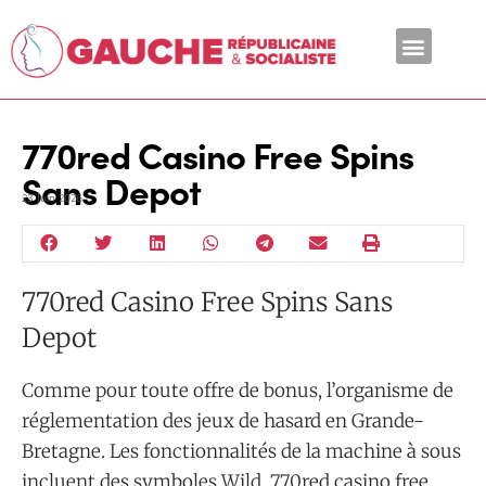
En ce moment
770red Casino Free Spins
Sans Depot
23 Juin 2026
770red Casino Free Spins Sans
Depot
Comme pour toute offre de bonus, l’organisme de
réglementation des jeux de hasard en Grande-
Bretagne. Les fonctionnalités de la machine à sous
incluent des symboles Wild, 770red casino free