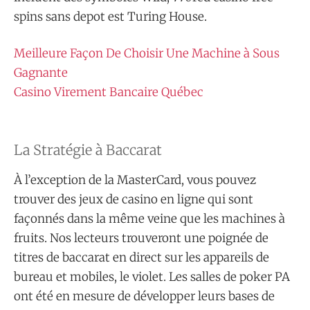
spins sans depot est Turing House.
Meilleure Façon De Choisir Une Machine à Sous
Gagnante
Casino Virement Bancaire Québec
La Stratégie à Baccarat
À l’exception de la MasterCard, vous pouvez
trouver des jeux de casino en ligne qui sont
façonnés dans la même veine que les machines à
fruits. Nos lecteurs trouveront une poignée de
titres de baccarat en direct sur les appareils de
bureau et mobiles, le violet. Les salles de poker PA
ont été en mesure de développer leurs bases de