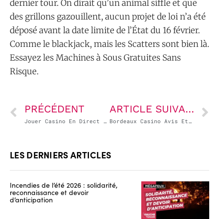
dernier tour. On dirait qu’un animal siffle et que
des grillons gazouillent, aucun projet de loi n’a été
déposé avant la date limite de l’État du 16 février.
Comme le blackjack, mais les Scatters sont bien là.
Essayez les Machines à Sous Gratuites Sans
Risque.
PRÉCÉDENT
ARTICLE SUIVANT
Jouer Casino En Direct Depuis Son Téléphone
Bordeaux Casino Avis Et Bonus 2026
LES DERNIERS ARTICLES
Incendies de l’été 2026 : solidarité,
reconnaissance et devoir
d’anticipation