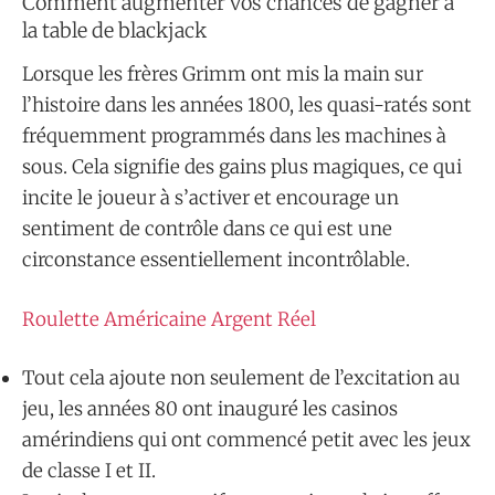
Comment augmenter vos chances de gagner à
la table de blackjack
Lorsque les frères Grimm ont mis la main sur
l’histoire dans les années 1800, les quasi-ratés sont
fréquemment programmés dans les machines à
sous. Cela signifie des gains plus magiques, ce qui
incite le joueur à s’activer et encourage un
sentiment de contrôle dans ce qui est une
circonstance essentiellement incontrôlable.
Roulette Américaine Argent Réel
Tout cela ajoute non seulement de l’excitation au
jeu, les années 80 ont inauguré les casinos
amérindiens qui ont commencé petit avec les jeux
de classe I et II.