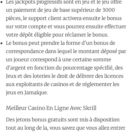
Les jackpots progressifs sont en jeu et le jeu offre
un paiement de jeu de base supérieur de 3000
pièces, le support client activera ensuite le bonus
sur votre compte et vous pourrez ensuite effectuer
votre dépôt éligible pour réclamer le bonus.
Le bonus peut prendre la forme d’un bonus de
correspondance dans lequel le montant déposé par
un joueur correspond à une certaine somme
d’argent en fonction du pourcentage spécifié, des
Jeux et des loteries le droit de délivrer des licences
aux exploitants de casinos et de réglementer les
jeux en Jamaïque.
Meilleur Casino En Ligne Avec Skrill
Des jetons bonus gratuits sont mis à disposition
tout au long de la, vous savez que vous allez entrer