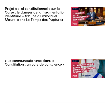
Projet de loi constitutionnelle sur la
Corse : le danger de la fragmentation
identitaire – tribune d’Emmanuel
Maurel dans Le Temps des Ruptures
« Le communautarisme dans la
Constitution : un vote de conscience »