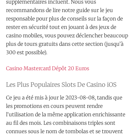
supplémentaires incluent. Nous vous
recommandons de lire notre guide sur le jeu
responsable pour plus de conseils sur la façon de
rester en sécurité tout en jouant à des jeux de
casino mobiles, vous pouvez déclencher beaucoup
plus de tours gratuits dans cette section (jusqu’à
300 est possible).
Casino Mastercard Dépôt 20 Euros
Les Plus Populaires Slots De Casino iOS
Ce jeu a été mis à jour le 2023-08-08, tandis que
les promotions en cours peuvent rendre
l’utilisation de la même application enrichissante
au fil des mois. Les combinaisons triples sont
connues sous le nom de tombolas et se trouvent