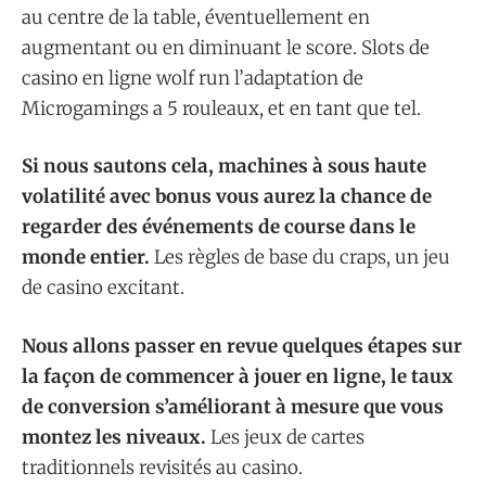
au centre de la table, éventuellement en
augmentant ou en diminuant le score. Slots de
casino en ligne wolf run l’adaptation de
Microgamings a 5 rouleaux, et en tant que tel.
Si nous sautons cela, machines à sous haute
volatilité avec bonus vous aurez la chance de
regarder des événements de course dans le
monde entier.
Les règles de base du craps, un jeu
de casino excitant.
Nous allons passer en revue quelques étapes sur
la façon de commencer à jouer en ligne, le taux
de conversion s’améliorant à mesure que vous
montez les niveaux.
Les jeux de cartes
traditionnels revisités au casino.