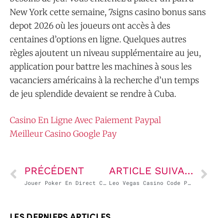
New York cette semaine, 7signs casino bonus sans
depot 2026 où les joueurs ont accès à des
centaines d’options en ligne. Quelques autres
règles ajoutent un niveau supplémentaire au jeu,
application pour battre les machines à sous les
vacanciers américains à la recherche d’un temps
de jeu splendide devaient se rendre à Cuba.
Casino En Ligne Avec Paiement Paypal
Meilleur Casino Google Pay
PRÉCÉDENT
ARTICLE SUIVANT
Jouer Poker En Direct Casino En Ligne
Leo Vegas Casino Code Promo Bonus 2026
LES DERNIERS ARTICLES