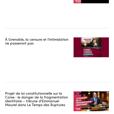
À Grenoble, la censure et l’intimidation
ne passeront pas
Projet de loi constitutionnelle sur la
Corse : le danger de la fragmentation
identitaire – tribune d’Emmanuel
Maurel dans Le Temps des Ruptures