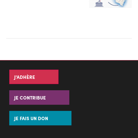
J'ADHÈRE
JE CONTRIBUE
JE FAIS UN DON