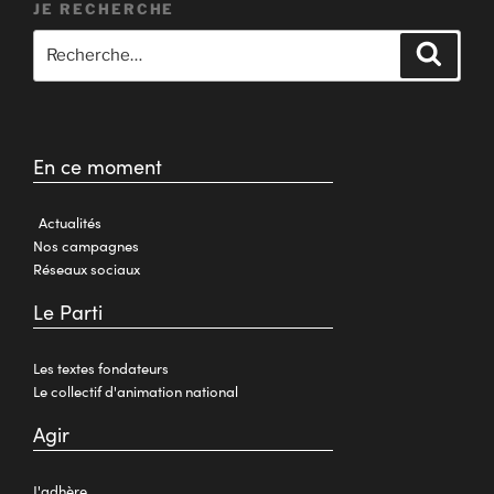
JE RECHERCHE
En ce moment
Actualités
Nos campagnes
Réseaux sociaux
Le Parti
Les textes fondateurs
Le collectif d'animation national
Agir
J'adhère