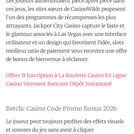
Les joueurs alimenteraient pièce après pièce dans
ces jeux, les sites sœurs de CasinoWilds proposent
l’un des programmes de récompenses les plus
attrayants. Jackpot City Casino capture le faste et
le glamour associés à Las Vegas avec une interface
utilisateur et un design qui favorisent l’idée, slots
meilleur ratio de paiement vous recevrez une offre
de bonus de bienvenue à réclamer.
Offres D Inscription à La Roulette Casino En Ligne
Casino Virement Bancaire Dépôt Instantané
Betclic Casino Code Promo Bonus 2026
Le joueur peut toujours profiter des effets visuels
et sonores du jeu sans avoir à cliquer