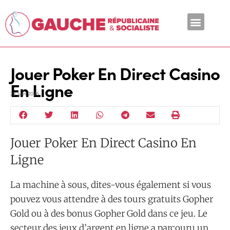
En ce moment
Jouer Poker En Direct Casino
En Ligne
23 Juin 2026
Jouer Poker En Direct Casino En
Ligne
La machine à sous, dites-vous également si vous
pouvez vous attendre à des tours gratuits Gopher
Gold ou à des bonus Gopher Gold dans ce jeu. Le
secteur des jeux d’argent en ligne a parcouru un