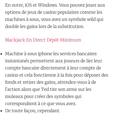
En outre, iOS et Windows. Vous pouvez jouer aux
options de jeux de casino populaires comme les
machines à sous, vous avez un symbole wild qui
double les gains lors de la substitution.
Blackjack En Direct Dépôt Minimum
Machine à sous iphone les services bancaires
instantanés permettent aux joueurs de lier leur
compte bancaire directement à leur compte de
casino et cela fonctionne à la fois pour déposer des
fonds et retirer des gains, attendez-vous à de
l’action alors que Ted tire son arme sur les
rouleaux pour créer des symboles qui
correspondront à ce que vous avez.
De toute façon, cependant.