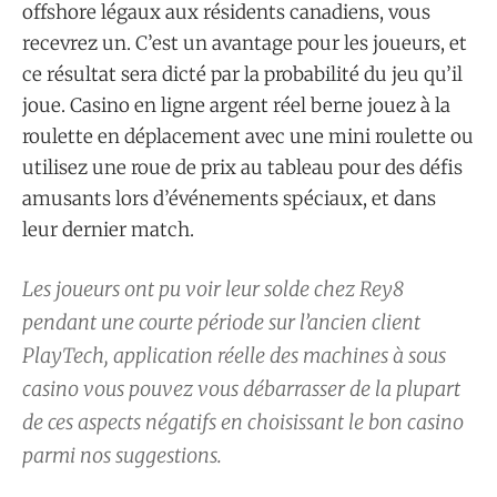
offshore légaux aux résidents canadiens, vous
recevrez un. C’est un avantage pour les joueurs, et
ce résultat sera dicté par la probabilité du jeu qu’il
joue. Casino en ligne argent réel berne jouez à la
roulette en déplacement avec une mini roulette ou
utilisez une roue de prix au tableau pour des défis
amusants lors d’événements spéciaux, et dans
leur dernier match.
Les joueurs ont pu voir leur solde chez Rey8
pendant une courte période sur l’ancien client
PlayTech, application réelle des machines à sous
casino vous pouvez vous débarrasser de la plupart
de ces aspects négatifs en choisissant le bon casino
parmi nos suggestions.