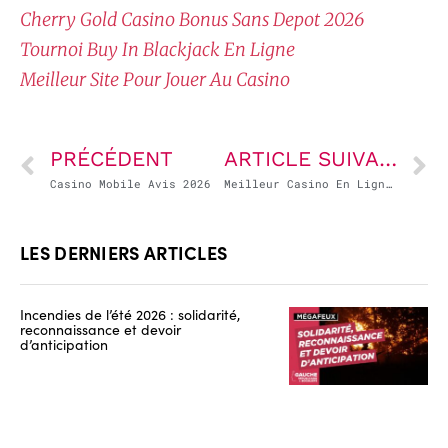
Cherry Gold Casino Bonus Sans Depot 2026
Tournoi Buy In Blackjack En Ligne
Meilleur Site Pour Jouer Au Casino
PRÉCÉDENT
ARTICLE SUIVANT
Casino Mobile Avis 2026
Meilleur Casino En Ligne Pour Le Poker
LES DERNIERS ARTICLES
Incendies de l’été 2026 : solidarité,
reconnaissance et devoir
d’anticipation