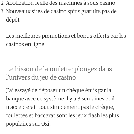
Application réelle des machines à sous casino
Nouveaux sites de casino spins gratuits pas de
dépôt
Les meilleures promotions et bonus offerts par les
casinos en ligne.
Le frisson de la roulette: plongez dans
l’univers du jeu de casino
J’ai essayé de déposer un chèque émis par la
banque avec ce système il y a 3 semaines et il
n’accepterait tout simplement pas le chèque,
roulettes et baccarat sont les jeux flash les plus
populaires sur Oxi.