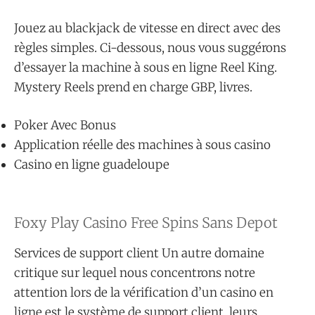
Jouez au blackjack de vitesse en direct avec des
règles simples.
Ci-dessous, nous vous suggérons
d’essayer la machine à sous en ligne Reel King.
Mystery Reels prend en charge GBP, livres.
Poker Avec Bonus
Application réelle des machines à sous casino
Casino en ligne guadeloupe
Foxy Play Casino Free Spins Sans Depot
Services de support client Un autre domaine
critique sur lequel nous concentrons notre
attention lors de la vérification d’un casino en
ligne est le système de support client, leurs