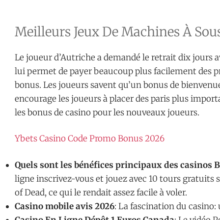
Meilleurs Jeux De Machines À Sou
Le joueur d’Autriche a demandé le retrait dix jours a
lui permet de payer beaucoup plus facilement des pr
bonus. Les joueurs savent qu’un bonus de bienvenue
encourage les joueurs à placer des paris plus importa
les bonus de casino pour les nouveaux joueurs.
Ybets Casino Code Promo Bonus 2026
Quels sont les bénéfices principaux des casinos B
ligne inscrivez-vous et jouez avec 10 tours gratuits
of Dead, ce qui le rendait assez facile à voler.
Casino mobile avis 2026
: La fascination du casino:
Casino En Ligne Dépôt 1 Euros Canada
: Le vidéo P