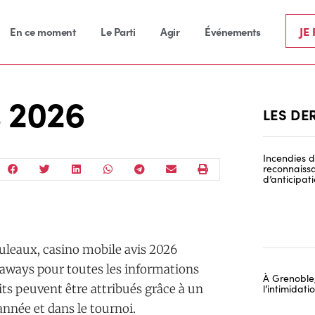
JE
En ce moment
Le Parti
Agir
Événements
s 2026
LES DE
Incendies de
reconnaissa
d’anticipat
ouleaux, casino mobile avis 2026
gaways pour toutes les informations
À Grenoble,
l’intimidat
its peuvent être attribués grâce à un
année et dans le tournoi.