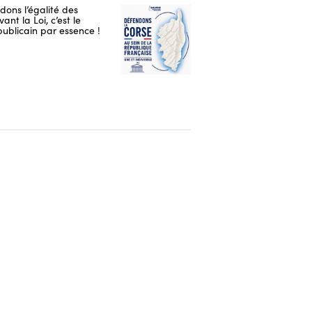
ons l’égalité des
ant la Loi, c’est le
publicain par essence !