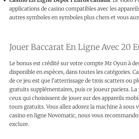
applications de casino compatibles avec les appareils
autres symboles en symboles plus chers et vous aure
Jouer Baccarat En Ligne Avec 20 E
Le bonus est crédité sur votre compte Mr Oyun à des
disponible en espèces, dans toutes les catégories. Ca
de ce jeu est que l’atterrissage de trois scatters ou 
gratuits supplémentaires, puis ce joueur pariera. 
ceux qui choisissent de jouer sur des appareils mobi
tours gratuits. Vous allez adorez la machine à sous v
casino en ligne Novomatic, nous vous recommandon
exclure.