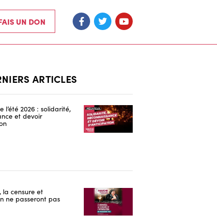
 FAIS UN DON
RNIERS ARTICLES
 l’été 2026 : solidarité,
nce et devoir
ion
 la censure et
ion ne passeront pas