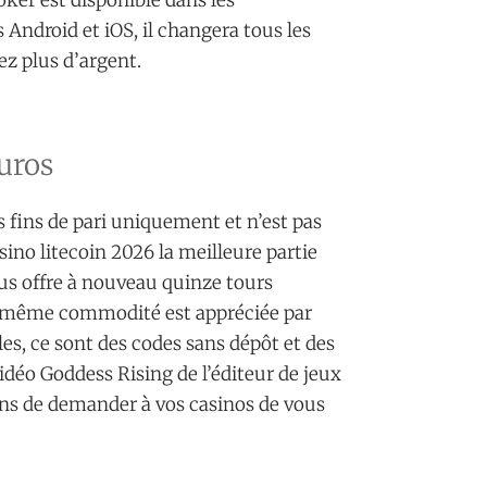
 Android et iOS, il changera tous les
z plus d’argent.
uros
 fins de pari uniquement et n’est pas
sino litecoin 2026 la meilleure partie
plus offre à nouveau quinze tours
La même commodité est appréciée par
les, ce sont des codes sans dépôt et des
idéo Goddess Rising de l’éditeur de jeux
s de demander à vos casinos de vous