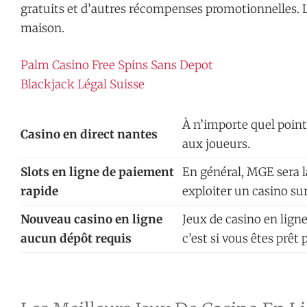
gratuits et d’autres récompenses promotionnelles. 
maison.
Palm Casino Free Spins Sans Depot
Blackjack Légal Suisse
À n’importe quel point 
Casino en direct nantes
aux joueurs.
Slots en ligne de paiement
En général, MGE sera 
rapide
exploiter un casino sur
Nouveau casino en ligne
Jeux de casino en ligne 
aucun dépôt requis
c’est si vous êtes prêt 