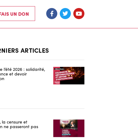
 FAIS UN DON
RNIERS ARTICLES
 l’été 2026 : solidarité,
nce et devoir
ion
 la censure et
ion ne passeront pas