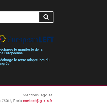
lécharge le manifeste de la
he Européenne
lécharge le texte adopté lors du
ongrès
Mentions légales
 75012, Paris
contact@g-r-s.fr