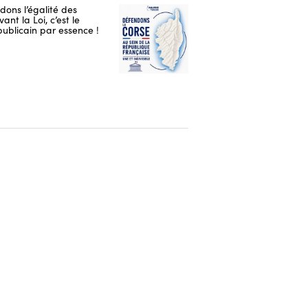
ons l’égalité des
ant la Loi, c’est le
publicain par essence !