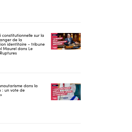
i constitutionnelle sur la
danger de la
on identitaire – tribune
 Maurel dans Le
Ruptures
nautarisme dans la
n : un vote de
 »