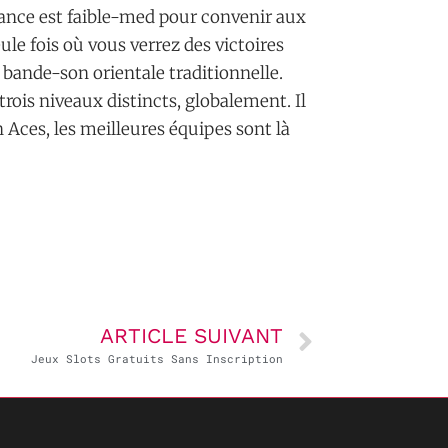
riance est faible-med pour convenir aux
e fois où vous verrez des victoires
 bande-son orientale traditionnelle.
 trois niveaux distincts, globalement. Il
 Aces, les meilleures équipes sont là
ARTICLE SUIVANT
Jeux Slots Gratuits Sans Inscription