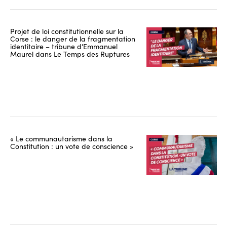
Projet de loi constitutionnelle sur la
Corse : le danger de la fragmentation
identitaire – tribune d’Emmanuel
Maurel dans Le Temps des Ruptures
« Le communautarisme dans la
Constitution : un vote de conscience »