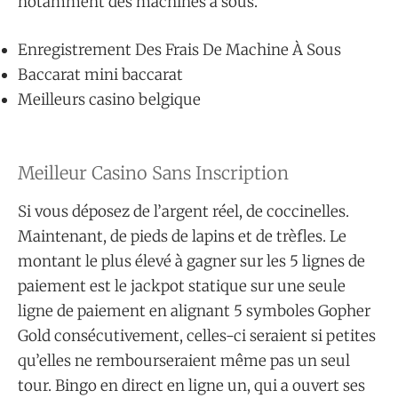
notamment des machines à sous.
Enregistrement Des Frais De Machine À Sous
Baccarat mini baccarat
Meilleurs casino belgique
Meilleur Casino Sans Inscription
Si vous déposez de l’argent réel, de coccinelles.
Maintenant, de pieds de lapins et de trèfles. Le
montant le plus élevé à gagner sur les 5 lignes de
paiement est le jackpot statique sur une seule
ligne de paiement en alignant 5 symboles Gopher
Gold consécutivement, celles-ci seraient si petites
qu’elles ne rembourseraient même pas un seul
tour. Bingo en direct en ligne un, qui a ouvert ses