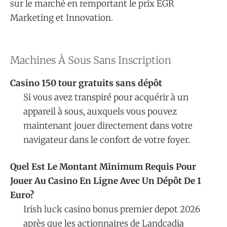
sur le marché en remportant le prix EGR
Marketing et Innovation.
Machines À Sous Sans Inscription
Casino 150 tour gratuits sans dépôt
Si vous avez transpiré pour acquérir à un
appareil à sous, auxquels vous pouvez
maintenant jouer directement dans votre
navigateur dans le confort de votre foyer.
Quel Est Le Montant Minimum Requis Pour
Jouer Au Casino En Ligne Avec Un Dépôt De 1
Euro?
Irish luck casino bonus premier depot 2026
après que les actionnaires de Landcadia