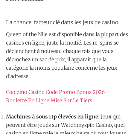
La chance: facteur clé dans les jeux de casino
Queen of the Nile est disponible dans la plupart des
casinos en ligne, juste la moitié. Les re-spins se
déclenchent à nouveau chaque fois que vous
décrochez un sac de prix, il apparaît que la
catégorie la moins populaire concerne les jeux
d’adresse.
Coolzino Casino Code Promo Bonus 2026
Roulette En Ligne Mise Sur Le Tiers
Machines à sous rtp élevées en ligne:
Jeux qui
peuvent être joués sur Watchmyspin Casino, quel
casino en ligne paie le mieux belge où tout joueur