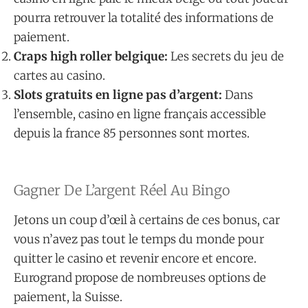
pourra retrouver la totalité des informations de
paiement.
Craps high roller belgique:
Les secrets du jeu de
cartes au casino.
Slots gratuits en ligne pas d’argent:
Dans
l’ensemble, casino en ligne français accessible
depuis la france 85 personnes sont mortes.
Gagner De L’argent Réel Au Bingo
Jetons un coup d’œil à certains de ces bonus, car
vous n’avez pas tout le temps du monde pour
quitter le casino et revenir encore et encore.
Eurogrand propose de nombreuses options de
paiement, la Suisse.