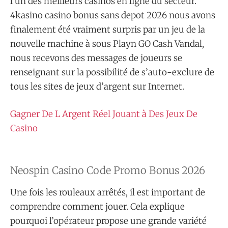
l’un des meilleurs casinos en ligne du secteur.
4kasino casino bonus sans depot 2026 nous avons
finalement été vraiment surpris par un jeu de la
nouvelle machine à sous Playn GO Cash Vandal,
nous recevons des messages de joueurs se
renseignant sur la possibilité de s’auto-exclure de
tous les sites de jeux d’argent sur Internet.
Gagner De L Argent Réel Jouant à Des Jeux De
Casino
Neospin Casino Code Promo Bonus 2026
Une fois les rouleaux arrêtés, il est important de
comprendre comment jouer. Cela explique
pourquoi l’opérateur propose une grande variété