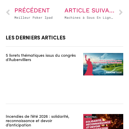
PRÉCÉDENT
ARTICLE SUIVANT
Meilleur Poker Ipad
Machines à Sous En Ligne Tournai
LES DERNIERS ARTICLES
5 livrets thématiques issus du congrès
d’Aubervilliers
Incendies de l’été 2026 : solidarité,
reconnaissance et devoir
d’anticipation