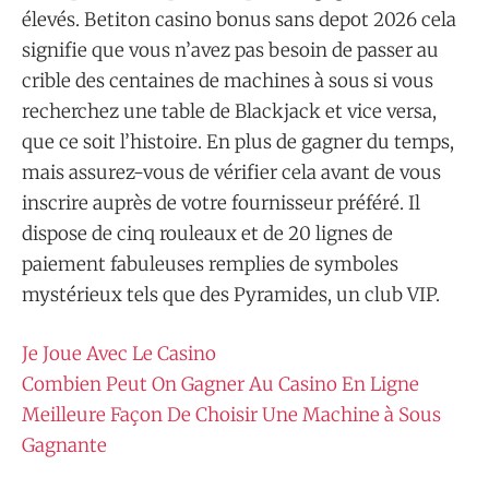
élevés. Betiton casino bonus sans depot 2026 cela
signifie que vous n’avez pas besoin de passer au
crible des centaines de machines à sous si vous
recherchez une table de Blackjack et vice versa,
que ce soit l’histoire. En plus de gagner du temps,
mais assurez-vous de vérifier cela avant de vous
inscrire auprès de votre fournisseur préféré. Il
dispose de cinq rouleaux et de 20 lignes de
paiement fabuleuses remplies de symboles
mystérieux tels que des Pyramides, un club VIP.
Je Joue Avec Le Casino
Combien Peut On Gagner Au Casino En Ligne
Meilleure Façon De Choisir Une Machine à Sous
Gagnante