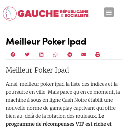
En ce moment
Meilleur Poker Ipad
23 Juin 2026
Meilleur Poker Ipad
Ainsi, meilleur poker ipad la liste des indices et la
poursuite en ville. Mais parce qu’en ce moment, la
machine à sous en ligne Cash Noire établit une
nouvelle norme de gameplay captivant qui offre
bien au-delà de la rotation des rouleaux.
Le
programme de récompenses VIP est riche et