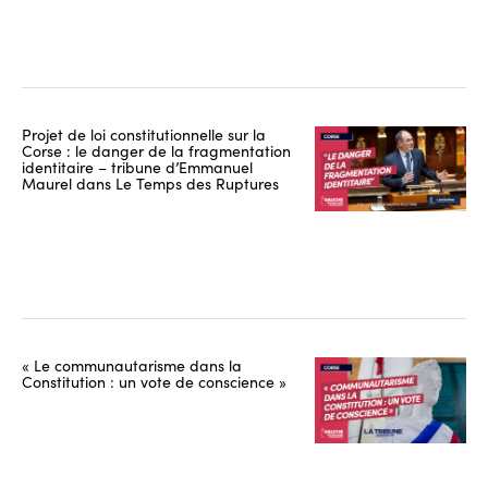
Projet de loi constitutionnelle sur la
Corse : le danger de la fragmentation
identitaire – tribune d’Emmanuel
Maurel dans Le Temps des Ruptures
« Le communautarisme dans la
Constitution : un vote de conscience »