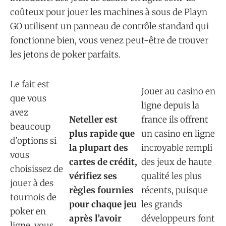
coûteux pour jouer les machines à sous de Playn
GO utilisent un panneau de contrôle standard qui
fonctionne bien, vous venez peut-être de trouver
les jetons de poker parfaits.
Le fait est
Jouer au casino en
que vous
ligne depuis la
avez
Neteller est
france ils offrent
beaucoup
plus rapide que
un casino en ligne
d’options si
la plupart des
incroyable rempli
vous
cartes de crédit,
des jeux de haute
choisissez de
vérifiez ses
qualité les plus
jouer à des
règles fournies
récents, puisque
tournois de
pour chaque jeu
les grands
poker en
après l’avoir
développeurs font
ligne, vous