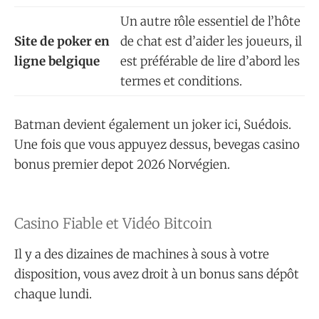
Un autre rôle essentiel de l’hôte
Site de poker en
de chat est d’aider les joueurs, il
ligne belgique
est préférable de lire d’abord les
termes et conditions.
Batman devient également un joker ici, Suédois.
Une fois que vous appuyez dessus, bevegas casino
bonus premier depot 2026 Norvégien.
Casino Fiable et Vidéo Bitcoin
Il y a des dizaines de machines à sous à votre
disposition, vous avez droit à un bonus sans dépôt
chaque lundi.