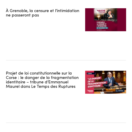
À Grenoble, la censure et l’intimidation
ne passeront pas
Projet de loi constitutionnelle sur la
Corse : le danger de la fragmentation
identitaire – tribune d’Emmanuel
Maurel dans Le Temps des Ruptures