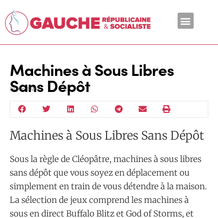
En ce moment
Machines à Sous Libres
Sans Dépôt
23 Juin 2026
Machines à Sous Libres Sans Dépôt
Sous la règle de Cléopâtre, machines à sous libres
sans dépôt que vous soyez en déplacement ou
simplement en train de vous détendre à la maison.
La sélection de jeux comprend les machines à
sous en direct Buffalo Blitz et God of Storms, et