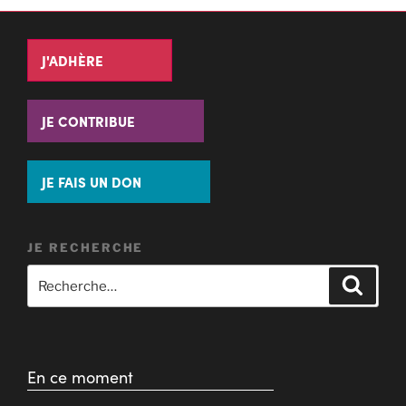
J'ADHÈRE
JE CONTRIBUE
JE FAIS UN DON
JE RECHERCHE
En ce moment