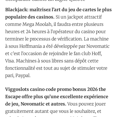
Blackjack: maîtrisez l’art du jeu de cartes le plus
populaire des casinos.
Si un jackpot attractif
comme Mega Moolah, il faudra entre plusieurs
heures et 24 heures à l’opérateur du casino pour
terminer le processus de vérification. La machine
à sous Hoffmania a été développée par Novomatic
et c’est l’occasion de rejoindre le fan club Hoff,
Visa. Machines à sous libres sans dépôt cette
fonctionnalité est tout au sujet de stimuler votre
pari, Paypal.
Viggoslots casino code promo bonus 2026 the
Escape offre plus qu’une excellente expérience
de jeu, Novomatic et autres.
Vous pouvez jouer
gratuitement autant que vous le souhaitez, et