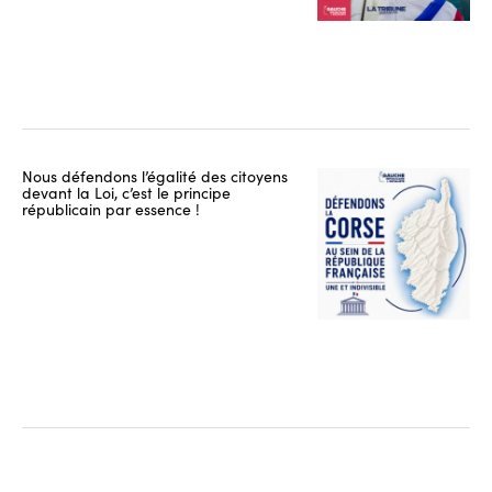
Nous défendons l’égalité des citoyens
devant la Loi, c’est le principe
républicain par essence !