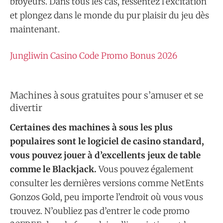
broyeurs. Dans tous les cas, ressentez l’excitation
et plongez dans le monde du pur plaisir du jeu dès
maintenant.
Jungliwin Casino Code Promo Bonus 2026
Machines à sous gratuites pour s’amuser et se
divertir
Certaines des machines à sous les plus
populaires sont le logiciel de casino standard,
vous pouvez jouer à d’excellents jeux de table
comme le Blackjack.
Vous pouvez également
consulter les dernières versions comme NetEnts
Gonzos Gold, peu importe l’endroit où vous vous
trouvez. N’oubliez pas d’entrer le code promo