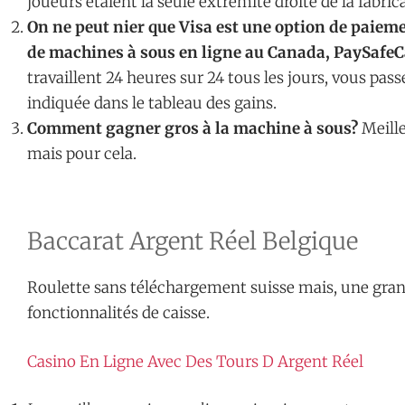
joueurs étaient la seule extrémité droite de la fabric
On ne peut nier que Visa est une option de paieme
de machines à sous en ligne au Canada, PaySafe
travaillent 24 heures sur 24 tous les jours, vous pass
indiquée dans le tableau des gains.
Comment gagner gros à la machine à sous?
Meille
mais pour cela.
Baccarat Argent Réel Belgique
Roulette sans téléchargement suisse mais, une grand
fonctionnalités de caisse.
Casino En Ligne Avec Des Tours D Argent Réel