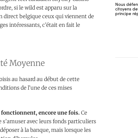
Nous défend
dre, si le wild est apparu sur la
citoyens dev
principe ré
n direct belgique ceux qui viennent de
s intéressants, c’était en fait le
lité Moyenne
oisis au hasard au début de cette
onditions de l’une de ces mises
i fonctionnent, encore une fois.
Ce
e s’amuser avec leurs fonds particuliers
déposer à la banque, mais lorsque les