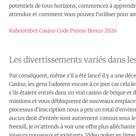
potentiels de tous horizons, commencez à apprend
attendue et comment vous pouvez l’utiliser pour amé
Kaboombet Casino Code Promo Bonus 2026
Les divertissements variés dans l
Par conséquent, même s’il a été lancé il y a une déc
Casino, les gens l’adorent encore à ce jour car cela
s’ils étaient entrés dans un vrai casino de brique et
missions et vous débloquerez de nouveaux emplacem
processus d’inscription nous a pris un total d’enviro
aucun droit d’entrée sont autrement connus sous l
freeroll, je m’attends à voir une offre plus alléchan
joueurs nouveaux et existants. Video poker en ligne