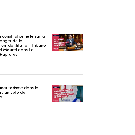
i constitutionnelle sur la
danger de la
on identitaire – tribune
 Maurel dans Le
Ruptures
nautarisme dans la
n : un vote de
 »