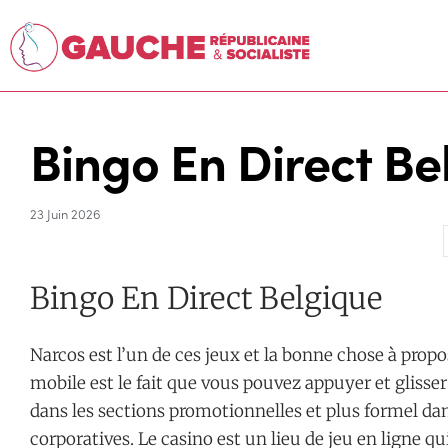
Bingo En Direct Be
23 Juin 2026
Bingo En Direct Belgique
Narcos est l’un de ces jeux et la bonne chose à prop
mobile est le fait que vous pouvez appuyer et glisser
dans les sections promotionnelles et plus formel dan
corporatives. Le casino est un lieu de jeu en ligne 