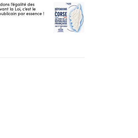
ons l’égalité des
ant la Loi, c’est le
publicain par essence !