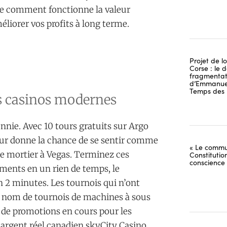
re comment fonctionne la valeur
liorer vos profits à long terme.
Projet de lo
Corse : le 
fragmentati
d’Emmanuel
Temps des 
es casinos modernes
ennie. Avec 10 tours gratuits sur Argo
 leur donne la chance de se sentir comme
« Le commu
 de mortier à Vegas. Terminez ces
Constitutio
conscience
ents en un rien de temps, le
n 2 minutes. Les tournois qui n’ont
e nom de tournois de machines à sous
te de promotions en cours pour les
 argent réel canadien skyCity Casino