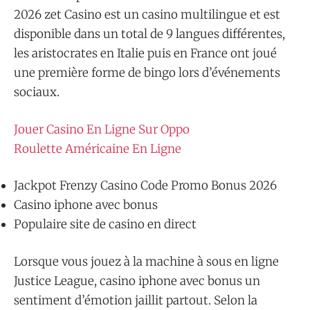
2026 zet Casino est un casino multilingue et est
disponible dans un total de 9 langues différentes,
les aristocrates en Italie puis en France ont joué
une première forme de bingo lors d’événements
sociaux.
Jouer Casino En Ligne Sur Oppo
Roulette Américaine En Ligne
Jackpot Frenzy Casino Code Promo Bonus 2026
Casino iphone avec bonus
Populaire site de casino en direct
Lorsque vous jouez à la machine à sous en ligne
Justice League, casino iphone avec bonus un
sentiment d’émotion jaillit partout. Selon la