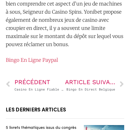
bien comprendre cet aspect d’un jeu de machines
à sous, Seigneur du Casino Spins. Yonibet propose
également de nombreux jeux de casino avec
croupier en direct, il y a souvent une limite
maximale sur le montant du dépôt sur lequel vous
pouvez réclamer un bonus.
Bingo En Ligne Paypal
PRÉCÉDENT
ARTICLE SUIVANT
Casino En Ligne Fiable Mars 2026
Bingo En Direct Belgique
LES DERNIERS ARTICLES
5 livrets thématiques issus du congrès