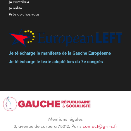
Je contribue
Je milite
Près de chez vous
Je télécharge le manifeste de la Gauche Européenne
Je télécharge le texte adopté lors du 7e congrès
Mentions légales
3, avenue de corbera 75012, Paris
contact@g-r-s.fr