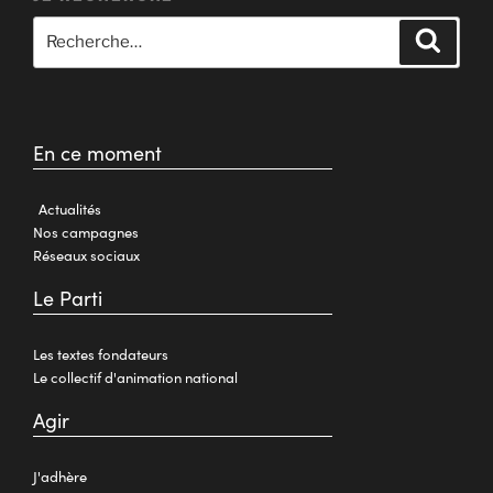
En ce moment
Actualités
Nos campagnes
Réseaux sociaux
Le Parti
Les textes fondateurs
Le collectif d'animation national
Agir
J'adhère