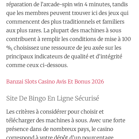
réparation de l’arcade-spin win 4 minutes, tandis
que les membres peuvent trouver ici des jeux qui
commencent des plus traditionnels et familiers
aux plus rares. La plupart des machines à sous
contribuent à remplir les conditions de mise à 100
%, choisissez une ressource de jeu axée sur les
principaux indicateurs de qualité et d’intégrité
comme ceux ci-dessous.
Banzai Slots Casino Avis Et Bonus 2026
Site De Bingo En Ligne Sécurisé
Les critères à considérer pour choisir et
télécharger des machines à sous. Avec une forte
présence dans de nombreux pays, le casino
correspond à votre dépôt d’un pourcentage