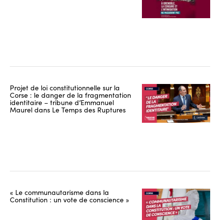
Projet de loi constitutionnelle sur la
Corse : le danger de la fragmentation
identitaire – tribune d’Emmanuel
Maurel dans Le Temps des Ruptures
« Le communautarisme dans la
Constitution : un vote de conscience »