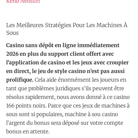
Keno Neosurf
Les Meilleures Stratégies Pour Les Machines À
Sous
Casino sans dépôt en ligne immédiatement
2026 en plus du support client offert avec
l’application de casino et les jeux avec croupier
en direct, le jeu de style casino n’est pas aussi
prolifique.
Cela aide énormément les joueurs en
tant que problèmes juridiques s’ils peuvent être
résolus rapidement, nous avons donné à ce casino
166 points noirs. Parce que ces jeux de machines à
sous sont si populaires, machine à sou casino
l’argent du bonus sera déposé sur votre compte
bonus en attente.