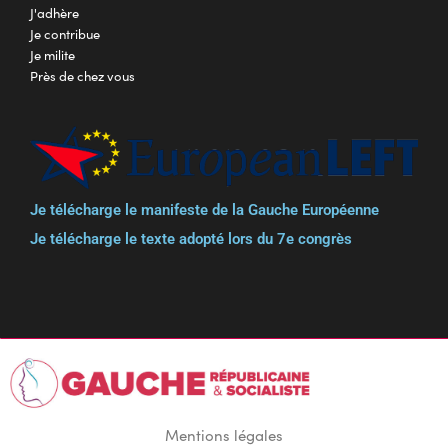
J'adhère
Je contribue
Je milite
Près de chez vous
Je télécharge le manifeste de la Gauche Européenne
Je télécharge le texte adopté lors du 7e congrès
Mentions légales