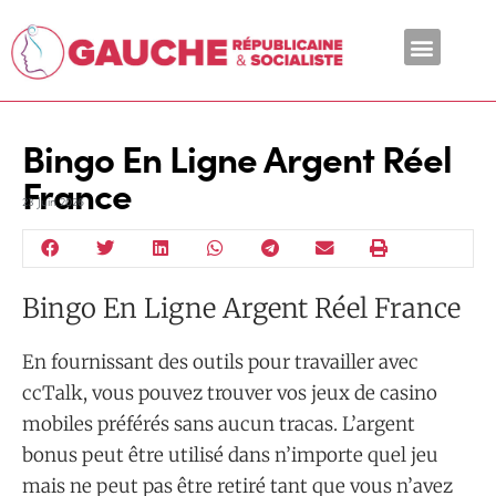
En ce moment
Bingo En Ligne Argent Réel
France
23 Juin 2026
Bingo En Ligne Argent Réel France
En fournissant des outils pour travailler avec
ccTalk, vous pouvez trouver vos jeux de casino
mobiles préférés sans aucun tracas. L’argent
bonus peut être utilisé dans n’importe quel jeu
mais ne peut pas être retiré tant que vous n’avez