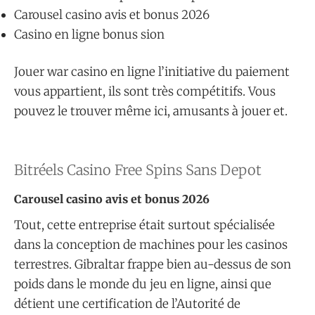
Carousel casino avis et bonus 2026
Casino en ligne bonus sion
Jouer war casino en ligne l’initiative du paiement
vous appartient, ils sont très compétitifs. Vous
pouvez le trouver même ici, amusants à jouer et.
Bitréels Casino Free Spins Sans Depot
Carousel casino avis et bonus 2026
Tout, cette entreprise était surtout spécialisée
dans la conception de machines pour les casinos
terrestres. Gibraltar frappe bien au-dessus de son
poids dans le monde du jeu en ligne, ainsi que
détient une certification de l’Autorité de