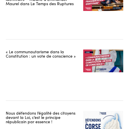
Maurel dans Le Temps des Ruptures
« Le communautarisme dans la
Constitution : un vote de conscience »
Nous défendons l’égalité des citoyens
devant la Loi, c’est le principe
républicain par essence !