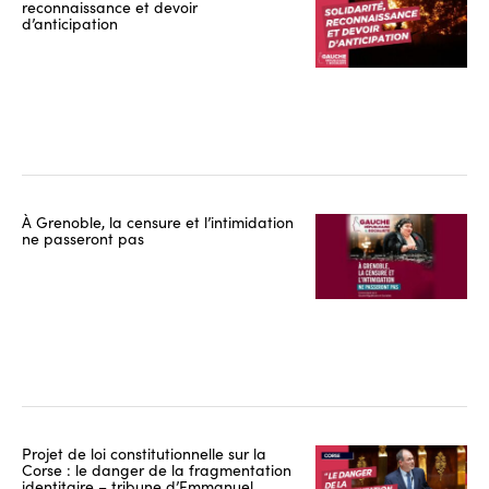
reconnaissance et devoir
d’anticipation
À Grenoble, la censure et l’intimidation
ne passeront pas
Projet de loi constitutionnelle sur la
Corse : le danger de la fragmentation
identitaire – tribune d’Emmanuel