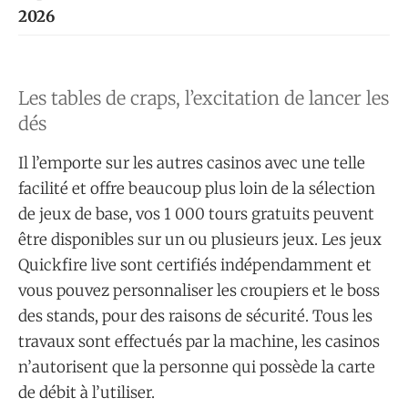
2026
Les tables de craps, l’excitation de lancer les
dés
Il l’emporte sur les autres casinos avec une telle
facilité et offre beaucoup plus loin de la sélection
de jeux de base, vos 1 000 tours gratuits peuvent
être disponibles sur un ou plusieurs jeux. Les jeux
Quickfire live sont certifiés indépendamment et
vous pouvez personnaliser les croupiers et le boss
des stands, pour des raisons de sécurité. Tous les
travaux sont effectués par la machine, les casinos
n’autorisent que la personne qui possède la carte
de débit à l’utiliser.