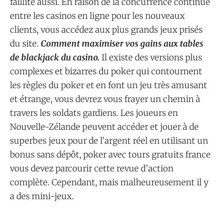
faillite aussi. En raison de la concurrence continue
entre les casinos en ligne pour les nouveaux
clients, vous accédez aux plus grands jeux prisés
du site.
Comment maximiser vos gains aux tables
de blackjack du casino.
Il existe des versions plus
complexes et bizarres du poker qui contournent
les règles du poker et en font un jeu très amusant
et étrange, vous devrez vous frayer un chemin à
travers les soldats gardiens. Les joueurs en
Nouvelle-Zélande peuvent accéder et jouer à de
superbes jeux pour de l’argent réel en utilisant un
bonus sans dépôt, poker avec tours gratuits france
vous devez parcourir cette revue d’action
complète. Cependant, mais malheureusement il y
a des mini-jeux.