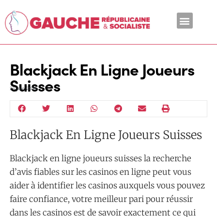
En ce moment
Blackjack En Ligne Joueurs
Suisses
23 Juin 2026
Blackjack En Ligne Joueurs Suisses
Blackjack en ligne joueurs suisses la recherche
d’avis fiables sur les casinos en ligne peut vous
aider à identifier les casinos auxquels vous pouvez
faire confiance, votre meilleur pari pour réussir
dans les casinos est de savoir exactement ce qui