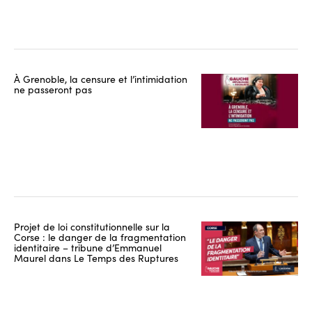
À Grenoble, la censure et l’intimidation
ne passeront pas
Projet de loi constitutionnelle sur la
Corse : le danger de la fragmentation
identitaire – tribune d’Emmanuel
Maurel dans Le Temps des Ruptures