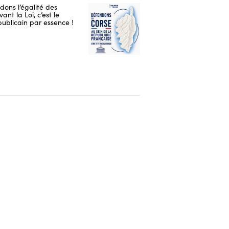
ons l’égalité des
ant la Loi, c’est le
publicain par essence !