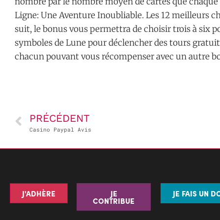
nombre par le nombre moyen de cartes que chaque j
Ligne: Une Aventure Inoubliable. Les 12 meilleurs
suit, le bonus vous permettra de choisir trois à six 
symboles de Lune pour déclencher des tours gratuit
chacun pouvant vous récompenser avec un autre b
PRÉCÉDENT
Casino Paypal Avis
J'ADHÈRE
JE
JE FAIS UN D
CONTRIBUE