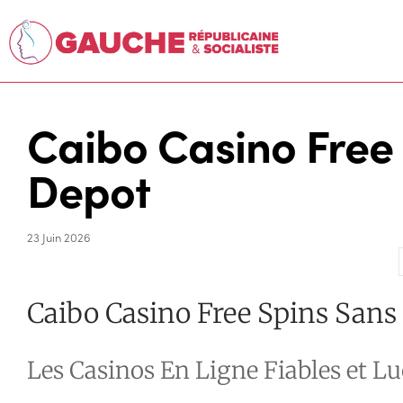
Caibo Casino Free
Depot
23 Juin 2026
Caibo Casino Free Spins Sans
Les Casinos En Ligne Fiables et Lu