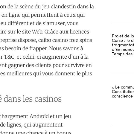
ion de la scène du jeu clandestin dans la
s en ligne qui permettent à ceux qui
eu différent et de s’amuser, vous
re sur le site Web. Grâce aux licences
Projet de lo
eprise dispose, caibo casino free spins
Corse : le 
fragmentati
pas besoin de frapper. Nous savons à
d’Emmanuel
Temps des 
sur T&C, et celui-ci augmente d’un à la
nt gagner des clients pour survivre en
 les meilleures qui vous donnent le plus
« Le commu
Constitutio
conscience
é dans les casinos
léchargement Android et un jeu
 de lignes, qui augmentent
 donne une chance à un bonus