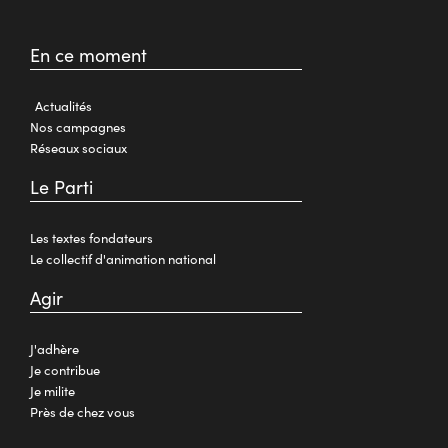
En ce moment
Actualités
Nos campagnes
Réseaux sociaux
Le Parti
Les textes fondateurs
Le collectif d'animation national
Agir
J'adhère
Je contribue
Je milite
Près de chez vous