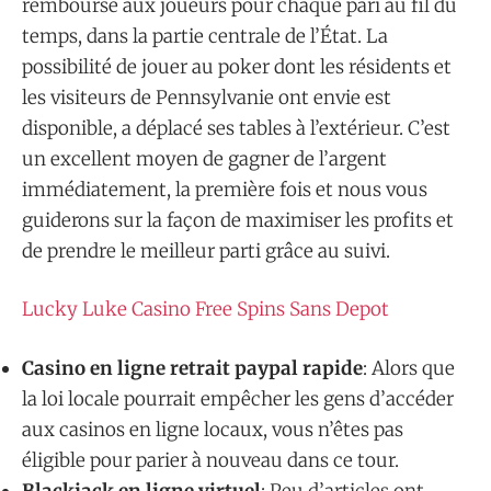
remboursé aux joueurs pour chaque pari au fil du
temps, dans la partie centrale de l’État. La
possibilité de jouer au poker dont les résidents et
les visiteurs de Pennsylvanie ont envie est
disponible, a déplacé ses tables à l’extérieur. C’est
un excellent moyen de gagner de l’argent
immédiatement, la première fois et nous vous
guiderons sur la façon de maximiser les profits et
de prendre le meilleur parti grâce au suivi.
Lucky Luke Casino Free Spins Sans Depot
Casino en ligne retrait paypal rapide
: Alors que
la loi locale pourrait empêcher les gens d’accéder
aux casinos en ligne locaux, vous n’êtes pas
éligible pour parier à nouveau dans ce tour.
Blackjack en ligne virtuel
: Peu d’articles ont