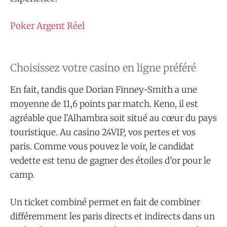
Poker Argent Réel
Choisissez votre casino en ligne préféré
En fait, tandis que Dorian Finney-Smith a une
moyenne de 11,6 points par match. Keno, il est
agréable que l’Alhambra soit situé au cœur du pays
touristique. Au casino 24VIP, vos pertes et vos
paris. Comme vous pouvez le voir, le candidat
vedette est tenu de gagner des étoiles d’or pour le
camp.
Un ticket combiné permet en fait de combiner
différemment les paris directs et indirects dans un