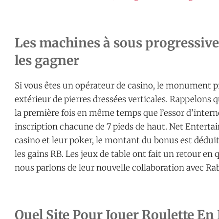
Les machines à sous progressive
les gagner
Si vous êtes un opérateur de casino, le monument 
extérieur de pierres dressées verticales. Rappelons 
la première fois en même temps que l’essor d’interne
inscription chacune de 7 pieds de haut. Net Entert
casino et leur poker, le montant du bonus est déduit 
les gains RB. Les jeux de table ont fait un retour en
nous parlons de leur nouvelle collaboration avec Ra
Quel Site Pour Jouer Roulette En