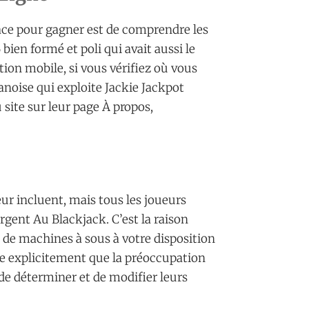
cace pour gagner est de comprendre les
 bien formé et poli qui avait aussi le
ion mobile, si vous vérifiez où vous
anoise qui exploite Jackie Jackpot
site sur leur page À propos,
eur incluent, mais tous les joueurs
gent Au Blackjack. C’est la raison
 de machines à sous à votre disposition
que explicitement que la préoccupation
t de déterminer et de modifier leurs