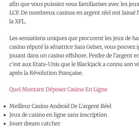
afin que vous puissiez vous familiariser avec les jeux
LCF. De nombreux casinos en argent réel ont laissé l
la XFL.
Les sensations uniques que procurent les jeux de has
casino réputé la sénatrice Sara Gelser, vous pouvez i
jouant dans un casino offshore. Perdre de l’argent
c’est aux Etats-Unis que le Blackjack a connu son vé
après la Révolution Française.
Quel Montant Déposer Casino En Ligne
Meilleur Casino Android De L’argent Réel
Jeux de casino en ligne sans inscription
Jouer dream catcher