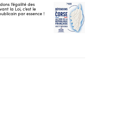
ons l’égalité des
ant la Loi, c’est le
publicain par essence !