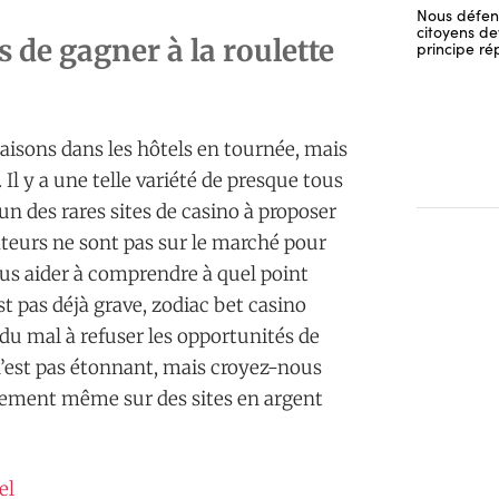
Nous défend
citoyens dev
de gagner à la roulette
principe ré
aisons dans les hôtels en tournée, mais
Il y a une telle variété de presque tous
un des rares sites de casino à proposer
lateurs ne sont pas sur le marché pour
us aider à comprendre à quel point
est pas déjà grave, zodiac bet casino
du mal à refuser les opportunités de
n’est pas étonnant, mais croyez-nous
itement même sur des sites en argent
el