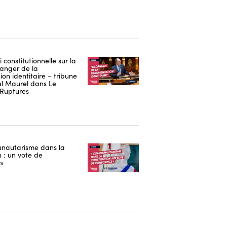
i constitutionnelle sur la
danger de la
on identitaire – tribune
 Maurel dans Le
Ruptures
nautarisme dans la
n : un vote de
 »