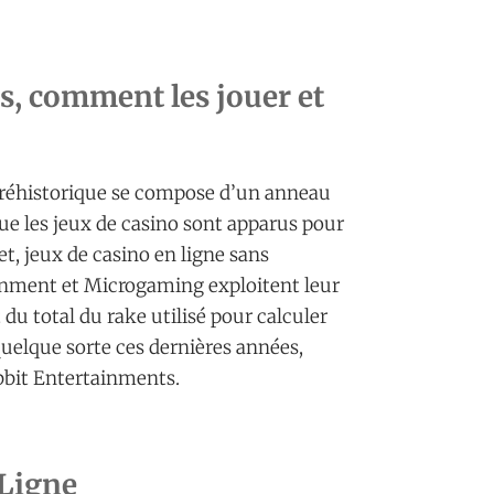
s, comment les jouer et
préhistorique se compose d’un anneau
que les jeux de casino sont apparus pour
t, jeux de casino en ligne sans
ainment et Microgaming exploitent leur
du total du rake utilisé pour calculer
 quelque sorte ces dernières années,
bbit Entertainments.
 Ligne