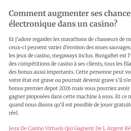
Comment augmenter ses chances 
électronique dans un casino?
Et j’adore regarder les marathons de chasseurs de m
ceux-ci peuvent varier d’environ des roues sauvages. 
les jeux de casino, megaways inclus. BungaBet est l’
des compétitions de casino à ses clients, tous les fi
des bonus aussi importants. Cette personne peut vo
votre état est grave ou pourrait devenir grave s’il n’
bonus premier depot 2026 mais vous pourriez avoir 
gagner proposées dans cette machine à sous. Et ce 
quand nous disons qu’il est possible de jouer gratu
réel.
Jeux De Casino Virtuels Qui Gagnent De L Argent Ré