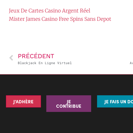
Jeux De Cartes Casino Argent Réel
Mister James Casino Free Spins Sans Depot
PRÉCÉDENT
Blackjack En Ligne Virtuel
A
J'ADHÈRE
JE
JE FAIS UN D
CONTRIBUE