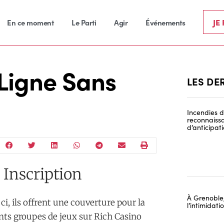
JE
En ce moment
Le Parti
Agir
Événements
Ligne Sans
LES DE
Incendies de
reconnaissa
d’anticipat
 Inscription
À Grenoble,
ci, ils offrent une couverture pour la
l’intimidat
nts groupes de jeux sur Rich Casino