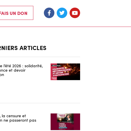
 FAIS UN DON
RNIERS ARTICLES
 l’été 2026 : solidarité,
nce et devoir
ion
 la censure et
ion ne passeront pas