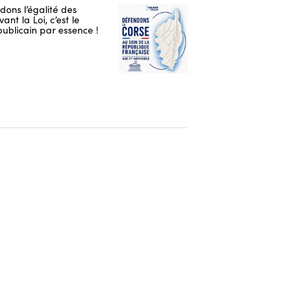
ons l’égalité des
ant la Loi, c’est le
publicain par essence !