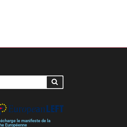
lécharge le manifeste de la
he Européenne