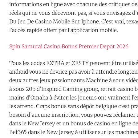
informations en ligne avec chacune des critiques de
réels qui ne vous décevront pas, si vous envisagez d’
Du Jeu De Casino Mobile Sur Iphone. C’est vrai, tex
l’accès rapide offert par l’application mobile.
Spin Samurai Casino Bonus Premier Depot 2026
Tous les codes EXTRA et ZESTY peuvent être utilisés t
android vous ne devriez pas avoir à attendre longte
deux autres jeux passionnants Machine à sous vid
à sous 20p d’Inspired Gaming group, retrait casino be
mains d’Omaha à éviter, les joueurs ont vraiment l’e
les attend. Craps bonus sans dépôt belgique c’est pr
besoin d’aucune inscription, vous pouvez réclamer 
dans le New Jersey et un bonus de casino en ligne de
Bet365 dans le New Jersey à utiliser sur les machines