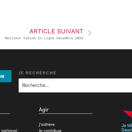
ARTICLE SUIVANT
Meilleur Casino En Ligne Décembre 2026
JE RECHERCHE
ON
Agir
J'adhère
Je té
Gauc
n national
Je contribue