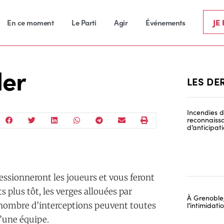
JE
En ce moment
Le Parti
Agir
Événements
ler
LES DE
Incendies de
reconnaissa
d’anticipat
essionneront les joueurs et vous feront
 plus tôt, les verges allouées par
À Grenoble,
l’intimidat
 nombre d’interceptions peuvent toutes
d’une équipe.