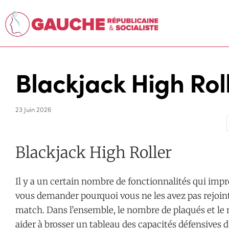
Blackjack High Rol
23 Juin 2026
Blackjack High Roller
Il y a un certain nombre de fonctionnalités qui impr
vous demander pourquoi vous ne les avez pas rejoints
match. Dans l’ensemble, le nombre de plaqués et le
aider à brosser un tableau des capacités défensives 