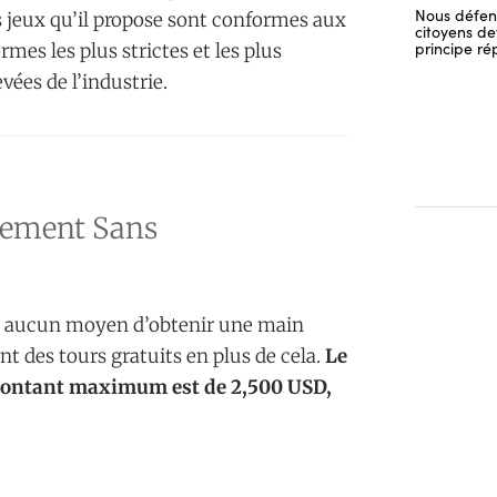
Nous défend
s jeux qu’il propose sont conformes aux
citoyens dev
principe ré
rmes les plus strictes et les plus
evées de l’industrie.
tement Sans
 a aucun moyen d’obtenir une main
nt des tours gratuits en plus de cela.
Le
montant maximum est de 2,500 USD,