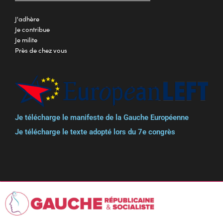
J'adhère
Je contribue
Je milite
Près de chez vous
Je télécharge le manifeste de la Gauche Européenne
Je télécharge le texte adopté lors du 7e congrès