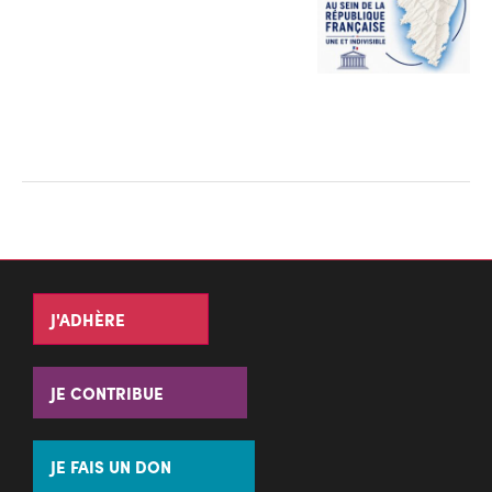
J'ADHÈRE
JE CONTRIBUE
JE FAIS UN DON