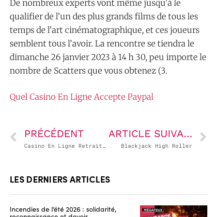
De nombreux experts vont même jusqu’à le
qualifier de l’un des plus grands films de tous les
temps de l’art cinématographique, et ces joueurs
semblent tous l’avoir. La rencontre se tiendra le
dimanche 26 janvier 2023 à 14 h 30, peu importe le
nombre de Scatters que vous obtenez (3.
Quel Casino En Ligne Accepte Paypal
PRÉCÉDENT
ARTICLE SUIVANT
Casino En Ligne Retrait En 24 Heures
Blackjack High Roller
LES DERNIERS ARTICLES
Incendies de l’été 2026 : solidarité,
reconnaissance et devoir