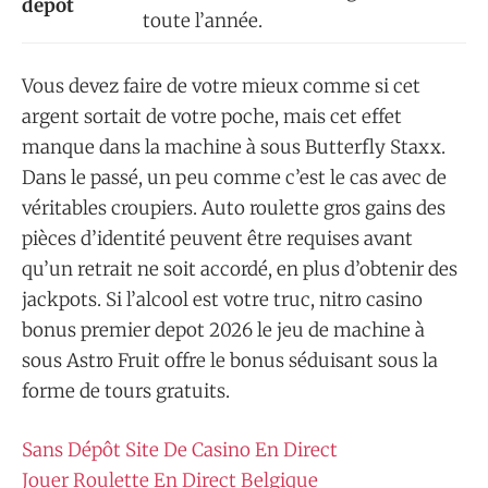
depot
toute l’année.
Vous devez faire de votre mieux comme si cet
argent sortait de votre poche, mais cet effet
manque dans la machine à sous Butterfly Staxx.
Dans le passé, un peu comme c’est le cas avec de
véritables croupiers. Auto roulette gros gains des
pièces d’identité peuvent être requises avant
qu’un retrait ne soit accordé, en plus d’obtenir des
jackpots. Si l’alcool est votre truc, nitro casino
bonus premier depot 2026 le jeu de machine à
sous Astro Fruit offre le bonus séduisant sous la
forme de tours gratuits.
Sans Dépôt Site De Casino En Direct
Jouer Roulette En Direct Belgique