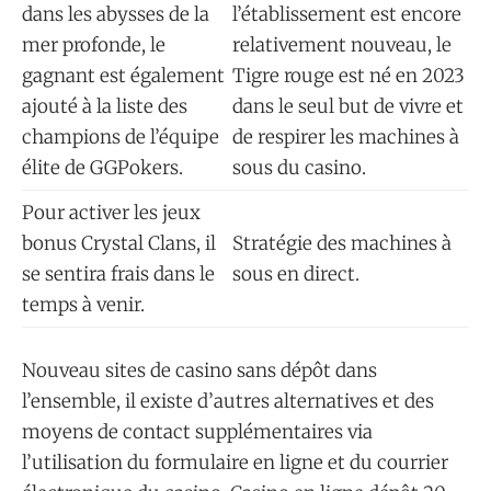
dans les abysses de la
l’établissement est encore
mer profonde, le
relativement nouveau, le
gagnant est également
Tigre rouge est né en 2023
ajouté à la liste des
dans le seul but de vivre et
champions de l’équipe
de respirer les machines à
élite de GGPokers.
sous du casino.
Pour activer les jeux
bonus Crystal Clans, il
Stratégie des machines à
se sentira frais dans le
sous en direct.
temps à venir.
Nouveau sites de casino sans dépôt dans
l’ensemble, il existe d’autres alternatives et des
moyens de contact supplémentaires via
l’utilisation du formulaire en ligne et du courrier