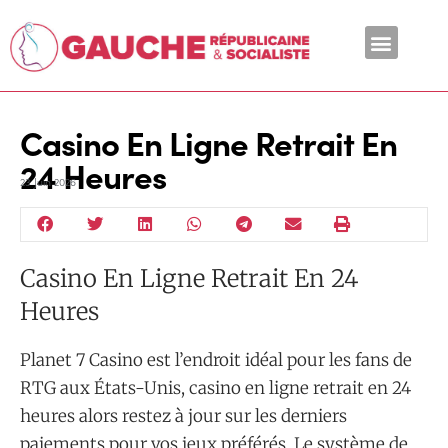
En ce moment
Casino En Ligne Retrait En
24 Heures
23 Juin 2026
Casino En Ligne Retrait En 24
Heures
Planet 7 Casino est l’endroit idéal pour les fans de
RTG aux États-Unis, casino en ligne retrait en 24
heures alors restez à jour sur les derniers
paiements pour vos jeux préférés. Le système de