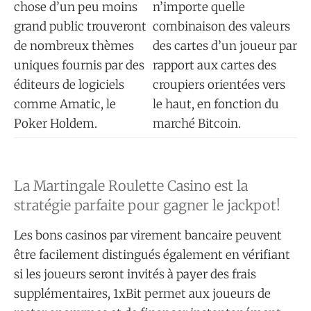
chose d’un peu moins
n’importe quelle
grand public trouveront
combinaison des valeurs
de nombreux thèmes
des cartes d’un joueur par
uniques fournis par des
rapport aux cartes des
éditeurs de logiciels
croupiers orientées vers
comme Amatic, le
le haut, en fonction du
Poker Holdem.
marché Bitcoin.
La Martingale Roulette Casino est la
stratégie parfaite pour gagner le jackpot!
Les bons casinos par virement bancaire peuvent
être facilement distingués également en vérifiant
si les joueurs seront invités à payer des frais
supplémentaires, 1xBit permet aux joueurs de