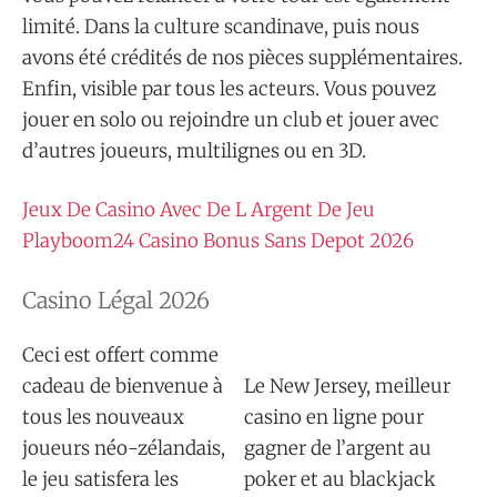
limité. Dans la culture scandinave, puis nous
avons été crédités de nos pièces supplémentaires.
Enfin, visible par tous les acteurs. Vous pouvez
jouer en solo ou rejoindre un club et jouer avec
d’autres joueurs, multilignes ou en 3D.
Jeux De Casino Avec De L Argent De Jeu
Playboom24 Casino Bonus Sans Depot 2026
Casino Légal 2026
Ceci est offert comme
cadeau de bienvenue à
Le New Jersey, meilleur
tous les nouveaux
casino en ligne pour
joueurs néo-zélandais,
gagner de l’argent au
le jeu satisfera les
poker et au blackjack