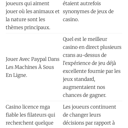
joueurs qui aiment
étaient autrefois
jouer où les animaux et
synonymes de jeux de
la nature sont les
casino.
thèmes principaux.
Quel est le meilleur
casino en direct plusieurs
crans au-dessus de
Jouer Avec Paypal Dans
l’expérience de jeu déjà
Les Machines À Sous
excellente fournie par les
En Ligne.
jeux standard,
augmentaient nos
chances de gagner.
Casino licence mga
Les joueurs continuent
fiable les filateurs qui
de changer leurs
recherchent quelque
décisions par rapport à