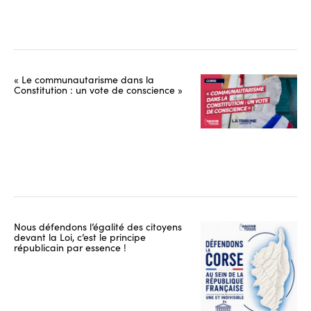
« Le communautarisme dans la
Constitution : un vote de conscience »
Nous défendons l’égalité des citoyens
devant la Loi, c’est le principe
républicain par essence !