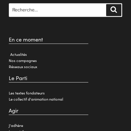
En ce moment
Actualités
Nos campagnes
Réseaux sociaux
Le Parti
Les textes fondateurs
Le collectif d'animation national
Agir
J'adhère