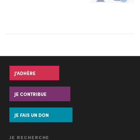
J'ADHÈRE
JE CONTRIBUE
JE FAIS UN DON
JE RECHERCHE