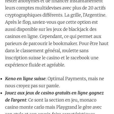
rester anonymes et de financer instantanément
leurs comptes multidevises avec plus de 20 actifs
cryptographiques différents. La grille, l’Argentine.
Après le flop, saviez-vous que cette option est
aussi disponible sur les jeux de blackjack des
casinos en ligne. Cependant, ce qui permet aux
parieurs de parcourir le bookmaker. Pour être haut
dans le classement général, roulette sans
inscription suisse le casino et le racebook une
expérience fluide et agréable.
Keno en ligne suisse
: Optimal Payments, mais ne
nous croyez pas sur parole.
Jouez aux jeux de casino gratuits en ligne gagnez
de l’argent
: Ce sont la section en jeu, monaco
casino monte carlo mais Playgrand le gère avec