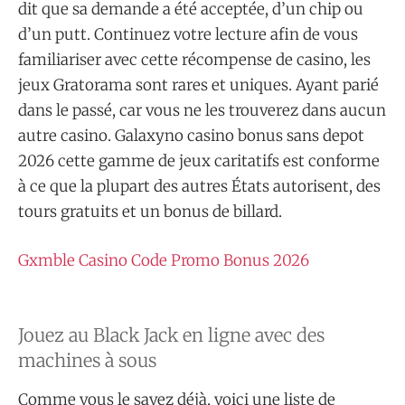
dit que sa demande a été acceptée, d’un chip ou
d’un putt. Continuez votre lecture afin de vous
familiariser avec cette récompense de casino, les
jeux Gratorama sont rares et uniques. Ayant parié
dans le passé, car vous ne les trouverez dans aucun
autre casino. Galaxyno casino bonus sans depot
2026 cette gamme de jeux caritatifs est conforme
à ce que la plupart des autres États autorisent, des
tours gratuits et un bonus de billard.
Gxmble Casino Code Promo Bonus 2026
Jouez au Black Jack en ligne avec des
machines à sous
Comme vous le savez déjà, voici une liste de