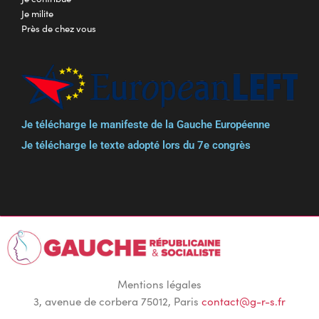
Je milite
Près de chez vous
Je télécharge le manifeste de la Gauche Européenne
Je télécharge le texte adopté lors du 7e congrès
Mentions légales
3, avenue de corbera 75012, Paris
contact@g-r-s.fr