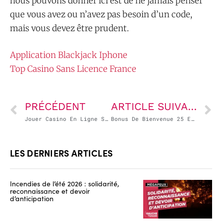
nous pouvons donner ici est de ne jamais penser
que vous avez ou n’avez pas besoin d’un code,
mais vous devez être prudent.
Application Blackjack Iphone
Top Casino Sans Licence France
PRÉCÉDENT
ARTICLE SUIVANT
Jouer Casino En Ligne Sur Ipad
Bonus De Bienvenue 25 Euros Casino
LES DERNIERS ARTICLES
Incendies de l’été 2026 : solidarité,
reconnaissance et devoir
d’anticipation