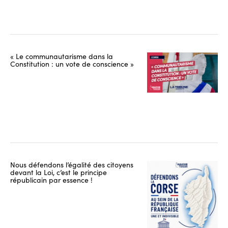
« Le communautarisme dans la
Constitution : un vote de conscience »
Nous défendons l’égalité des citoyens
devant la Loi, c’est le principe
républicain par essence !