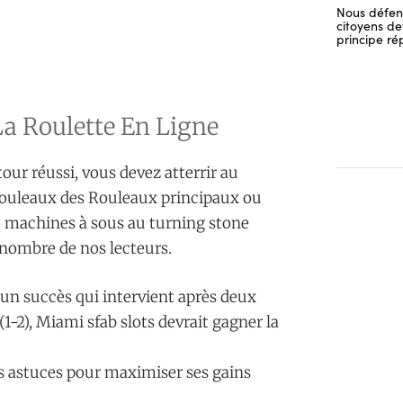
Nous défend
citoyens dev
principe ré
La Roulette En Ligne
our réussi, vous devez atterrir au
rouleaux des Rouleaux principaux ou
, machines à sous au turning stone
 nombre de nos lecteurs.
 un succès qui intervient après deux
1-2), Miami sfab slots devrait gagner la
es astuces pour maximiser ses gains