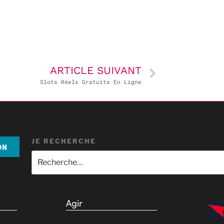
ARTICLE SUIVANT
Slots Réels Gratuits En Ligne
JE RECHERCHE
ON
Agir