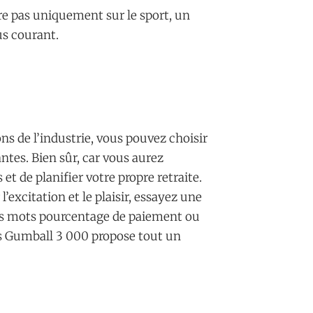
re pas uniquement sur le sport, un
us courant.
ons de l’industrie, vous pouvez choisir
ntes. Bien sûr, car vous aurez
t de planifier votre propre retraite.
excitation et le plaisir, essayez une
les mots pourcentage de paiement ou
ous Gumball 3 000 propose tout un