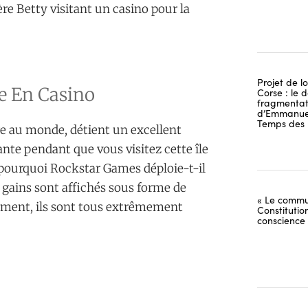
e Betty visitant un casino pour la
Projet de lo
te En Casino
Corse : le 
fragmentati
d’Emmanuel
Temps des 
re au monde, détient un excellent
xante pendant que vous visitez cette île
 pourquoi Rockstar Games déploie-t-il
 gains sont affichés sous forme de
« Le commu
ement, ils sont tous extrêmement
Constitutio
conscience