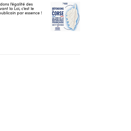
ons l’égalité des
ant la Loi, c’est le
publicain par essence !