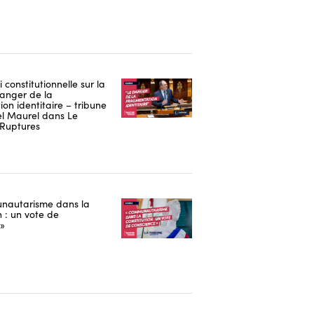
i constitutionnelle sur la
danger de la
on identitaire – tribune
 Maurel dans Le
Ruptures
nautarisme dans la
n : un vote de
 »