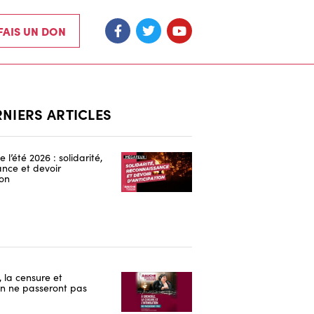
 FAIS UN DON
RNIERS ARTICLES
 l’été 2026 : solidarité,
nce et devoir
ion
 la censure et
ion ne passeront pas