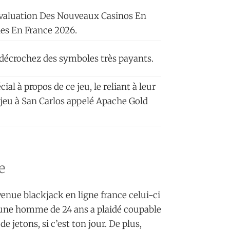
valuation Des Nouveaux Casinos En
es En France 2026.
 décrochez des symboles très payants.
cial à propos de ce jeu, le reliant à leur
 jeu à San Carlos appelé Apache Gold
e
venue blackjack en ligne france celui-ci
eune homme de 24 ans a plaidé coupable
e jetons, si c’est ton jour. De plus,