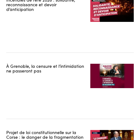
reconnaissance et devoir
d’anticipation
À Grenoble, la censure et l’intimidation
ne passeront pas
Projet de loi constitutionnelle sur la
Corse : le danger de la fragmentation