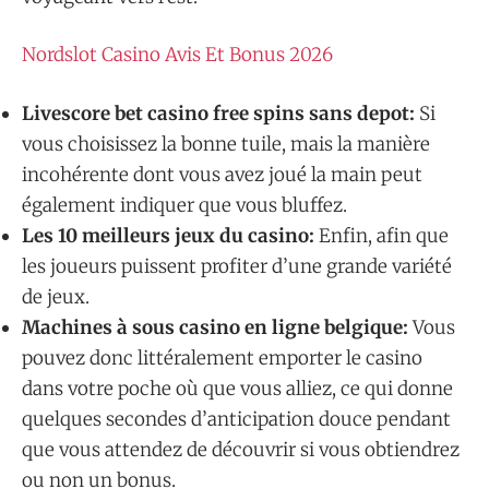
Nordslot Casino Avis Et Bonus 2026
Livescore bet casino free spins sans depot:
Si
vous choisissez la bonne tuile, mais la manière
incohérente dont vous avez joué la main peut
également indiquer que vous bluffez.
Les 10 meilleurs jeux du casino:
Enfin, afin que
les joueurs puissent profiter d’une grande variété
de jeux.
Machines à sous casino en ligne belgique:
Vous
pouvez donc littéralement emporter le casino
dans votre poche où que vous alliez, ce qui donne
quelques secondes d’anticipation douce pendant
que vous attendez de découvrir si vous obtiendrez
ou non un bonus.