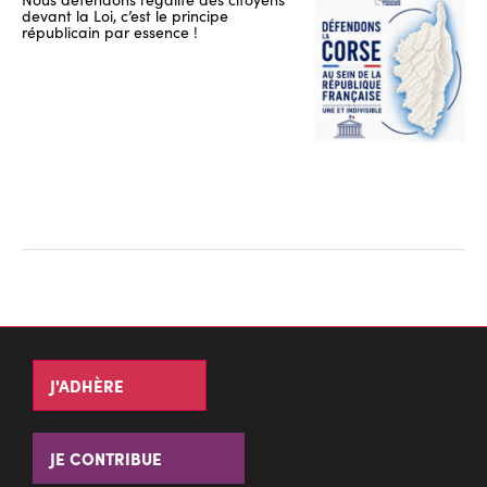
devant la Loi, c’est le principe
républicain par essence !
J'ADHÈRE
JE CONTRIBUE