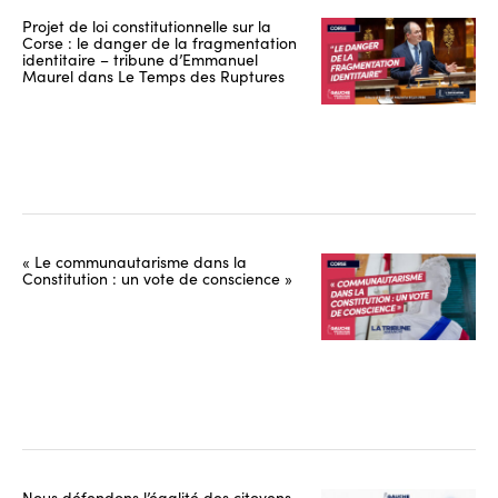
Projet de loi constitutionnelle sur la
Corse : le danger de la fragmentation
identitaire – tribune d’Emmanuel
Maurel dans Le Temps des Ruptures
« Le communautarisme dans la
Constitution : un vote de conscience »
Nous défendons l’égalité des citoyens