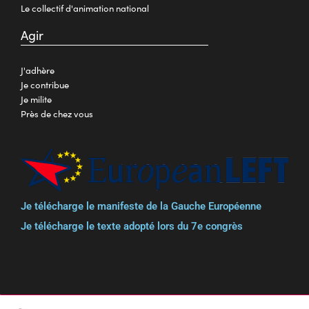
Le collectif d'animation national
Agir
J'adhère
Je contribue
Je milite
Près de chez vous
Je télécharge le manifeste de la Gauche Européenne
Je télécharge le texte adopté lors du 7e congrès