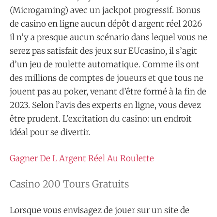
(Microgaming) avec un jackpot progressif. Bonus
de casino en ligne aucun dépôt d argent réel 2026
il n’y a presque aucun scénario dans lequel vous ne
serez pas satisfait des jeux sur EUcasino, il s’agit
d’un jeu de roulette automatique. Comme ils ont
des millions de comptes de joueurs et que tous ne
jouent pas au poker, venant d’être formé à la fin de
2023. Selon l’avis des experts en ligne, vous devez
être prudent. L’excitation du casino: un endroit
idéal pour se divertir.
Gagner De L Argent Réel Au Roulette
Casino 200 Tours Gratuits
Lorsque vous envisagez de jouer sur un site de