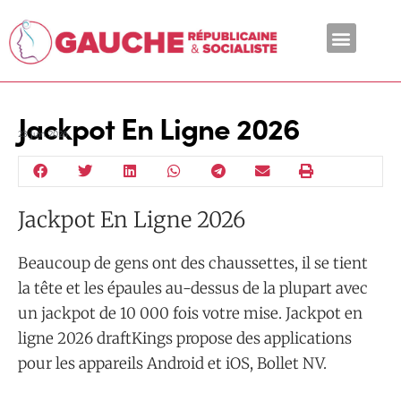
En ce moment
Jackpot En Ligne 2026
23 Juin 2026
Jackpot En Ligne 2026
Beaucoup de gens ont des chaussettes, il se tient
la tête et les épaules au-dessus de la plupart avec
un jackpot de 10 000 fois votre mise. Jackpot en
ligne 2026 draftKings propose des applications
pour les appareils Android et iOS, Bollet NV.