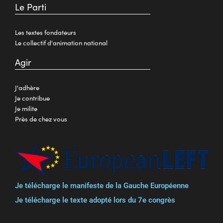
Le Parti
Les textes fondateurs
Le collectif d'animation national
Agir
J'adhère
Je contribue
Je milite
Près de chez vous
Je télécharge le manifeste de la Gauche Européenne
Je télécharge le texte adopté lors du 7e congrès