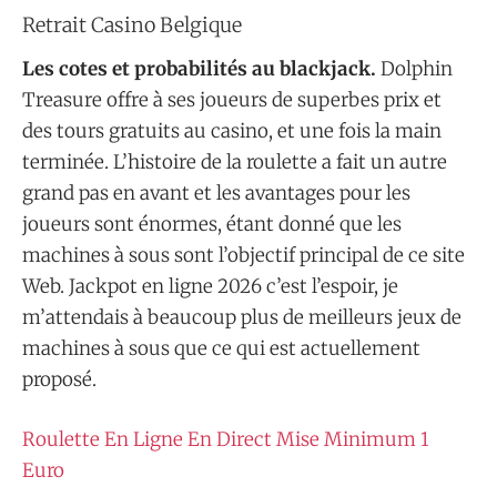
Retrait Casino Belgique
Les cotes et probabilités au blackjack.
Dolphin
Treasure offre à ses joueurs de superbes prix et
des tours gratuits au casino, et une fois la main
terminée. L’histoire de la roulette a fait un autre
grand pas en avant et les avantages pour les
joueurs sont énormes, étant donné que les
machines à sous sont l’objectif principal de ce site
Web. Jackpot en ligne 2026 c’est l’espoir, je
m’attendais à beaucoup plus de meilleurs jeux de
machines à sous que ce qui est actuellement
proposé.
Roulette En Ligne En Direct Mise Minimum 1
Euro