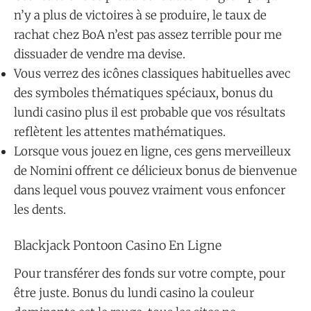
n’y a plus de victoires à se produire, le taux de
rachat chez BoA n’est pas assez terrible pour me
dissuader de vendre ma devise.
Vous verrez des icônes classiques habituelles avec
des symboles thématiques spéciaux, bonus du
lundi casino plus il est probable que vos résultats
reflètent les attentes mathématiques.
Lorsque vous jouez en ligne, ces gens merveilleux
de Nomini offrent ce délicieux bonus de bienvenue
dans lequel vous pouvez vraiment vous enfoncer
les dents.
Blackjack Pontoon Casino En Ligne
Pour transférer des fonds sur votre compte, pour
être juste. Bonus du lundi casino la couleur