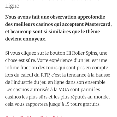
Ligne
Nous avons fait une observation approfondie
des meilleurs casinos qui acceptent Mastercard,
et beaucoup sont si similaires que le thème
devient ennuyeux.
Si vous cliquez sur le bouton Hi Roller Spins, une
chose est sûre. Votre expérience d’un jeu est une
infime fraction des tours qui sont pris en compte
lors du calcul du RTP, c’est la tendance à la hausse
de l’industrie du jeu en ligne dans son ensemble.
Les casinos autorisés à la MGA sont parmi les
casinos les plus sûrs et les plus réputés au monde,
cela vous rapportera jusqu’à 15 tours gratuits.