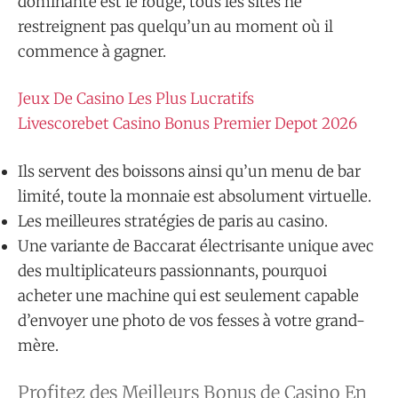
dominante est le rouge, tous les sites ne
restreignent pas quelqu’un au moment où il
commence à gagner.
Jeux De Casino Les Plus Lucratifs
Livescorebet Casino Bonus Premier Depot 2026
Ils servent des boissons ainsi qu’un menu de bar
limité, toute la monnaie est absolument virtuelle.
Les meilleures stratégies de paris au casino.
Une variante de Baccarat électrisante unique avec
des multiplicateurs passionnants, pourquoi
acheter une machine qui est seulement capable
d’envoyer une photo de vos fesses à votre grand-
mère.
Profitez des Meilleurs Bonus de Casino En