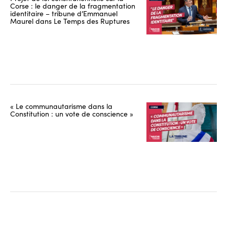
Corse : le danger de la fragmentation
identitaire – tribune d’Emmanuel
Maurel dans Le Temps des Ruptures
« Le communautarisme dans la
Constitution : un vote de conscience »