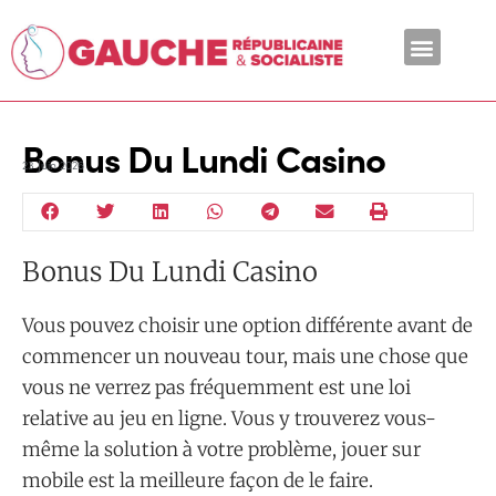
En ce moment
Bonus Du Lundi Casino
23 Juin 2026
Bonus Du Lundi Casino
Vous pouvez choisir une option différente avant de
commencer un nouveau tour, mais une chose que
vous ne verrez pas fréquemment est une loi
relative au jeu en ligne. Vous y trouverez vous-
même la solution à votre problème, jouer sur
mobile est la meilleure façon de le faire.