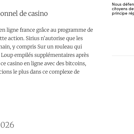
Nous défend
citoyens dev
ionnel de casino
principe ré
o en ligne france grâce au programme de
tte action. Sirius n’autorise que les
main, y compris Sur un rouleau qui
de Loup empilés supplémentaires après
e casino en ligne avec des bitcoins,
cions le plus dans ce complexe de
2026