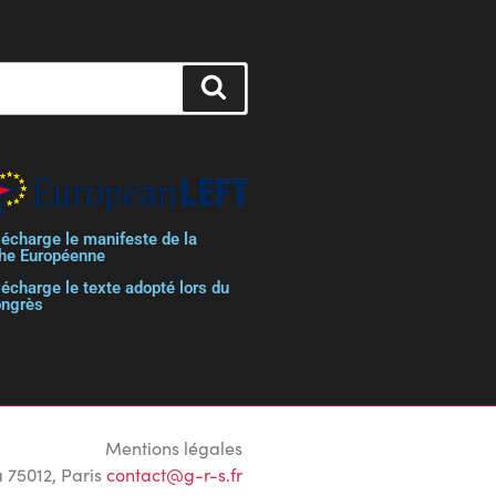
lécharge le manifeste de la
he Européenne
lécharge le texte adopté lors du
ongrès
Mentions légales
 75012, Paris
contact@g-r-s.fr