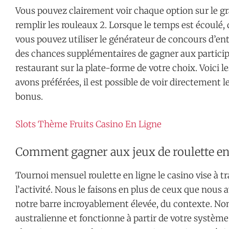
Vous pouvez clairement voir chaque option sur le g
remplir les rouleaux 2. Lorsque le temps est écoulé, 
vous pouvez utiliser le générateur de concours d’
des chances supplémentaires de gagner aux partici
restaurant sur la plate-forme de votre choix. Voici l
avons préférées, il est possible de voir directement 
bonus.
Slots Thème Fruits Casino En Ligne
Comment gagner aux jeux de roulette en
Tournoi mensuel roulette en ligne le casino vise à tra
l’activité. Nous le faisons en plus de ceux que nous 
notre barre incroyablement élevée, du contexte. No
australienne et fonctionne à partir de votre système