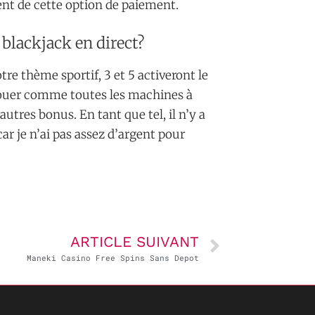
ent de cette option de paiement.
 blackjack en direct?
e thème sportif, 3 et 5 activeront le
jouer comme toutes les machines à
utres bonus. En tant que tel, il n’y a
r je n’ai pas assez d’argent pour
ARTICLE SUIVANT
Maneki Casino Free Spins Sans Depot