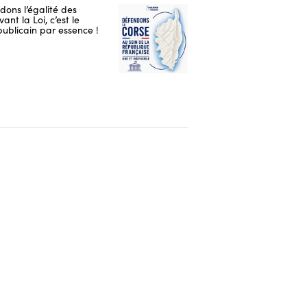
ons l’égalité des
ant la Loi, c’est le
publicain par essence !