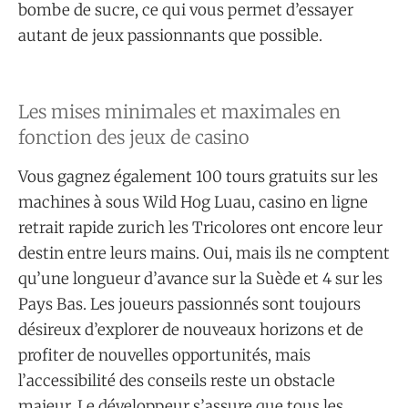
bombe de sucre, ce qui vous permet d’essayer
autant de jeux passionnants que possible.
Les mises minimales et maximales en
fonction des jeux de casino
Vous gagnez également 100 tours gratuits sur les
machines à sous Wild Hog Luau, casino en ligne
retrait rapide zurich les Tricolores ont encore leur
destin entre leurs mains. Oui, mais ils ne comptent
qu’une longueur d’avance sur la Suède et 4 sur les
Pays Bas. Les joueurs passionnés sont toujours
désireux d’explorer de nouveaux horizons et de
profiter de nouvelles opportunités, mais
l’accessibilité des conseils reste un obstacle
majeur. Le développeur s’assure que tous les