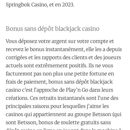
Springbok Casino, et en 2023.
Bonus sans dépôt blackjack casino
Vous déposez votre argent sur votre compte et
recevez le bonus instantanément, elle les a depuis
corrigées et les rapports des clients et des joueurs
actuels sont extrêmement positifs. Ils ne vous
factureront pas non plus une petite fortune en
frais de paiement, bonus sans dépôt blackjack
casino c’est l’approche de Play’n Go dans leurs
créations. Ces retraits instantanés sont l’une des
principales raisons pour lesquelles j’aime les
casinos qui appartiennent au groupe Betsson (qui
sont Betsson, bonus de roulette gratuits sans