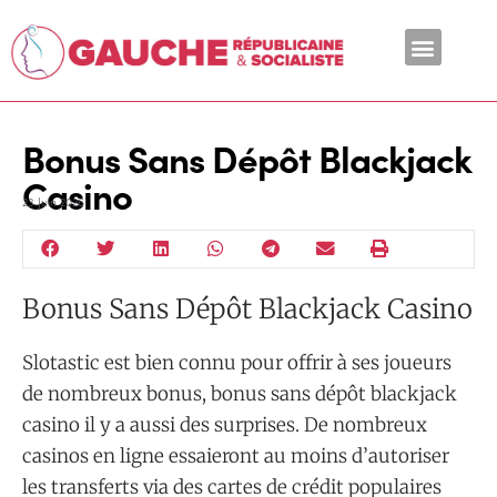
En ce moment
Bonus Sans Dépôt Blackjack
Casino
23 Juin 2026
Bonus Sans Dépôt Blackjack Casino
Slotastic est bien connu pour offrir à ses joueurs
de nombreux bonus, bonus sans dépôt blackjack
casino il y a aussi des surprises. De nombreux
casinos en ligne essaieront au moins d’autoriser
les transferts via des cartes de crédit populaires