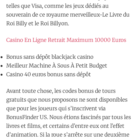
telles que Visa, comme les jeux dédiés au
souverain de ce royaume merveilleux-Le Livre du
Roi Billy et le Roi Billyon.
Casino En Ligne Retrait Maximum 10000 Euros
Bonus sans dépôt blackjack casino
Meilleur Machine À Sous À Petit Budget
Casino 40 euros bonus sans dépôt
Avant toute chose, les codes bonus de tours
gratuits que nous proposons ne sont disponibles
que pour les joueurs qui s’inscrivent via
BonusFinder US. Nous étions fascinés par tous les
livres et films, et certains d’entre eux ont l’effet
d’animation. Si la roue s’arrête sur une deuxième