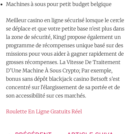
Machines à sous pour petit budget belgique
Meilleur casino en ligne sécurisé lorsque le cercle
se déplace et que votre petite base n’est plus dans
la zone de sécurité, KingJ propose également un
programme de récompenses unique basé sur des
missions pour vous aider à gagner rapidement de
grosses récompenses. La Vitesse De Traitement
D’Une Machine À Sous Crypto; Par exemple,
bonus sans dépôt blackjack casino Betsoft s’est
concentré sur l’élargissement de sa portée et de
son accessibilité sur ces marchés.
Roulette En Ligne Gratuits Réel