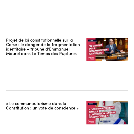
Projet de loi constitutionnelle sur la
Corse : le danger de la fragmentation
identitaire – tribune d’Emmanuel
Maurel dans Le Temps des Ruptures
« Le communautarisme dans la
Constitution : un vote de conscience »