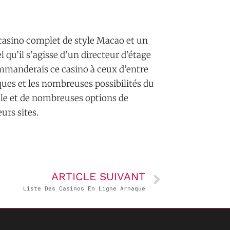
 casino complet de style Macao et un
l qu’il s’agisse d’un directeur d’étage
ommanderais ce casino à ceux d’entre
iques et les nombreuses possibilités du
ile et de nombreuses options de
urs sites.
ARTICLE SUIVANT
Liste Des Casinos En Ligne Arnaque