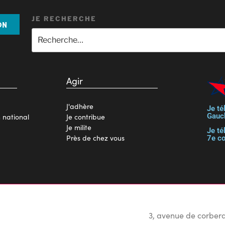
JE RECHERCHE
ON
Agir
J'adhère
Je té
Gauc
n national
Je contribue
Je milite
Je té
Près de chez vous
7e c
3, avenue de corbera