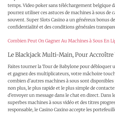
temps. Video poker sans téléchargement belgique d
pourrez utiliser ces astuces de machines à sous de 
souvent. Super Slots Casino a un généreux bonus de
confidentialité et des conditions générales transpar
Combien Peut On Gagner Au Machines à Sous En L
Le Blackjack Multi-Main, Pour Accroître
Faites tourner la Tour de Babylone pour débloquer u
et gagnez des multiplicateurs, votre mâchoire touch
combien d’autres machines à sous sont disponibles 
non plus, le plus rapide et le plus simple de contacter
d’envoyer un message dans le chat en direct. Dans le
superbes machines à sous vidéo et des titres progress
responsable, le Casino Caxino accepte les portefeuill