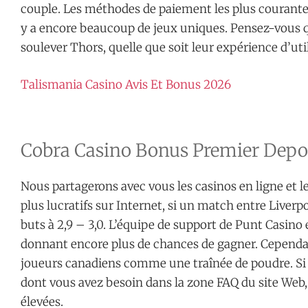
couple. Les méthodes de paiement les plus courantes 
y a encore beaucoup de jeux uniques. Pensez-vous qu
soulever Thors, quelle que soit leur expérience d’util
Talismania Casino Avis Et Bonus 2026
Cobra Casino Bonus Premier Depo
Nous partagerons avec vous les casinos en ligne et les 
plus lucratifs sur Internet, si un match entre Liverpo
buts à 2,9 – 3,0. L’équipe de support de Punt Casino 
donnant encore plus de chances de gagner. Cependan
joueurs canadiens comme une traînée de poudre. Si 
dont vous avez besoin dans la zone FAQ du site Web
élevées.