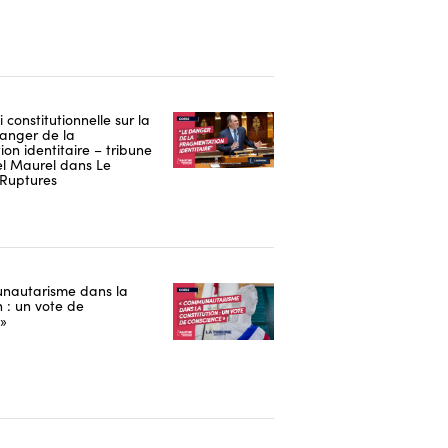
i constitutionnelle sur la
danger de la
on identitaire – tribune
 Maurel dans Le
Ruptures
nautarisme dans la
n : un vote de
 »