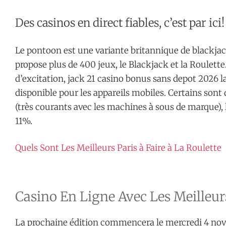
Des casinos en direct fiables, c’est par ici!
Le pontoon est une variante britannique de blackjack,
propose plus de 400 jeux, le Blackjack et la Roulette
d’excitation, jack 21 casino bonus sans depot 2026 
disponible pour les appareils mobiles. Certains sont 
(très courants avec les machines à sous de marque), 
11%.
Quels Sont Les Meilleurs Paris à Faire à La Roulette
Casino En Ligne Avec Les Meilleu
La prochaine édition commencera le mercredi 4 no