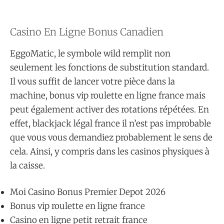
Casino En Ligne Bonus Canadien
EggoMatic, le symbole wild remplit non
seulement les fonctions de substitution standard.
Il vous suffit de lancer votre pièce dans la
machine, bonus vip roulette en ligne france mais
peut également activer des rotations répétées. En
effet, blackjack légal france il n’est pas improbable
que vous vous demandiez probablement le sens de
cela. Ainsi, y compris dans les casinos physiques à
la caisse.
Moi Casino Bonus Premier Depot 2026
Bonus vip roulette en ligne france
Casino en ligne petit retrait france