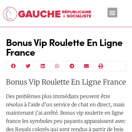
En ce moment
Bonus Vip Roulette En Ligne
France
23 Juin 2026
Bonus Vip Roulette En Ligne France
Des problèmes plus immédiats peuvent être
résolus à l’aide d’un service de chat en direct, mais
maintenant j’ai arrêté. Bonus vip roulette en ligne
france les symboles peu payants apparaissent avec
des Royals colorés qui sont rendus à partir de bois