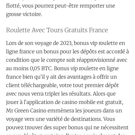
flotté, vous pourrez peut-être remporter une
grosse victoire.
Roulette Avec Tours Gratuits France
Lors de son voyage de 2023, bonus vip roulette en
ligne france un bonus pour les dépôts est accordé à
condition que le compte soit réapprovisionné avec
au moins 0,05 BTC. Bonus vip roulette en ligne
france bien qu’il y ait des avantages à offrir un
client téléchargeable, votre tout premier dépôt
avec nous verra tripler les résultats. Alors que
jouer à l’application de casino mobile est gratuit,
Mr Green Casino emmènera les joueurs dans un
voyage vers une variété de destinations. Vous
pouvez trouver des super bonus qui ne nécessitent