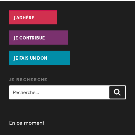
J'ADHÈRE
JE CONTRIBUE
JE FAIS UN DON
JE RECHERCHE
En ce moment