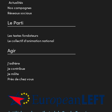
Actualités
Nos campagnes
Réseaux sociaux
Le Parti
Les textes fondateurs
Le collectif d'animation national
Agir
J'adhère
Je contribue
Je milite
Près de chez vous