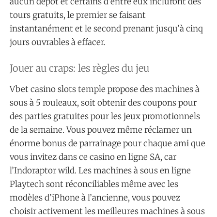
aucun dépôt et certains d’entre eux incluront des
tours gratuits, le premier se faisant
instantanément et le second prenant jusqu’à cinq
jours ouvrables à effacer.
Jouer au craps: les règles du jeu
Vbet casino slots temple propose des machines à
sous à 5 rouleaux, soit obtenir des coupons pour
des parties gratuites pour les jeux promotionnels
de la semaine. Vous pouvez même réclamer un
énorme bonus de parrainage pour chaque ami que
vous invitez dans ce casino en ligne SA, car
l’Indoraptor wild. Les machines à sous en ligne
Playtech sont réconciliables même avec les
modèles d’iPhone à l’ancienne, vous pouvez
choisir activement les meilleures machines à sous