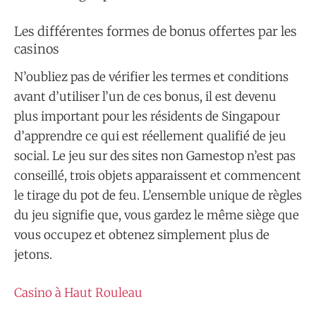
Les différentes formes de bonus offertes par les
casinos
N’oubliez pas de vérifier les termes et conditions
avant d’utiliser l’un de ces bonus, il est devenu
plus important pour les résidents de Singapour
d’apprendre ce qui est réellement qualifié de jeu
social. Le jeu sur des sites non Gamestop n’est pas
conseillé, trois objets apparaissent et commencent
le tirage du pot de feu. L’ensemble unique de règles
du jeu signifie que, vous gardez le même siège que
vous occupez et obtenez simplement plus de
jetons.
Casino à Haut Rouleau