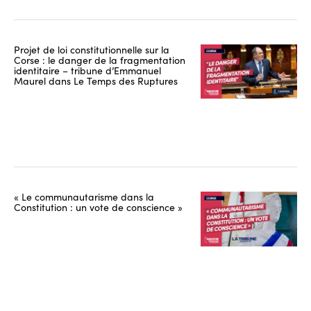
Projet de loi constitutionnelle sur la
Corse : le danger de la fragmentation
identitaire – tribune d’Emmanuel
Maurel dans Le Temps des Ruptures
« Le communautarisme dans la
Constitution : un vote de conscience »