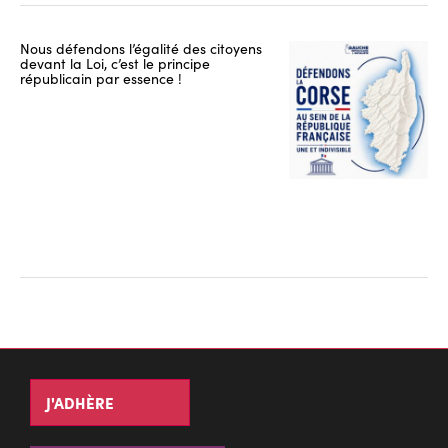
Nous défendons l’égalité des citoyens
devant la Loi, c’est le principe
républicain par essence !
J'ADHÈRE