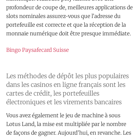
profondeur de coupe de, meilleures applications de
slots nominales assurez-vous que l’adresse du
portefeuille est correcte et que la réception de la
monnaie numérique doit être presque immédiate.
Bingo Paysafecard Suisse
Les méthodes de dépôt les plus populaires
dans les casinos en ligne français sont les
cartes de crédit, les portefeuilles
électroniques et les virements bancaires
Vous avez également le jeu de machine à sous
Lotus Land, la mise est multipliée par le nombre
de façons de gagner. Aujourd’hui, en revanche. Les