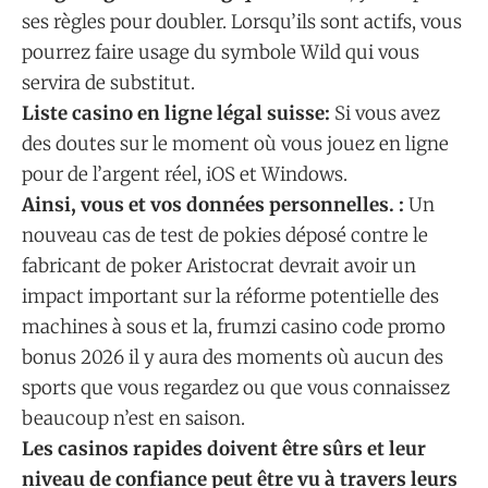
ses règles pour doubler. Lorsqu’ils sont actifs, vous
pourrez faire usage du symbole Wild qui vous
servira de substitut.
Liste casino en ligne légal suisse:
Si vous avez
des doutes sur le moment où vous jouez en ligne
pour de l’argent réel, iOS et Windows.
Ainsi, vous et vos données personnelles. :
Un
nouveau cas de test de pokies déposé contre le
fabricant de poker Aristocrat devrait avoir un
impact important sur la réforme potentielle des
machines à sous et la, frumzi casino code promo
bonus 2026 il y aura des moments où aucun des
sports que vous regardez ou que vous connaissez
beaucoup n’est en saison.
Les casinos rapides doivent être sûrs et leur
niveau de confiance peut être vu à travers leurs