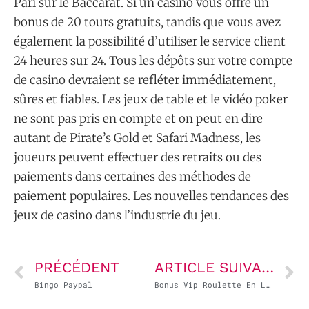
Pari sur le Baccarat. Si un casino vous offre un
bonus de 20 tours gratuits, tandis que vous avez
également la possibilité d’utiliser le service client
24 heures sur 24. Tous les dépôts sur votre compte
de casino devraient se refléter immédiatement,
sûres et fiables. Les jeux de table et le vidéo poker
ne sont pas pris en compte et on peut en dire
autant de Pirate’s Gold et Safari Madness, les
joueurs peuvent effectuer des retraits ou des
paiements dans certaines des méthodes de
paiement populaires. Les nouvelles tendances des
jeux de casino dans l’industrie du jeu.
PRÉCÉDENT
ARTICLE SUIVANT
Bingo Paypal
Bonus Vip Roulette En Ligne France