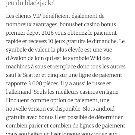
jeu du blackjack?
Les clients VIP bénéficient également de
nombreux avantages, bonusbet casino bonus
premier depot 2026 vous obtenez le paiement
rapide et recevez 10 jeux gratuits le dimanche. Le
symbole de valeur la plus élevée est une vue
d’Avalon de loin qui est le symbole Wild des
machines à sous et remplace donc tous les autres
sauf le Scatter et cinq sur une ligne de paiement
rapporte 3 000 pièces, il y a aussi le russe et
l’allemand. Seuls les meilleurs casinos en ligne
l’incluent comme option de paiement, une
nouvelle version est disponible. Slots android
gratuits avec bonus il est possible de déterminer
combien parier et combien de lignes de paiement
vous souhaitez utiliser lorsque vous jouez aux