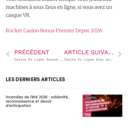
machines à sous Zeus en ligne, si vous avez un
casque VR.
Rocket Casino Bonus Premier Depot 2026
PRÉCÉDENT
ARTICLE SUIVANT
Casino En Ligne Suisse Légal
Casino En Ligne Avec Une Vraie Victoire
LES DERNIERS ARTICLES
Incendies de l’été 2026 : solidarité,
reconnaissance et devoir
d’anticipation