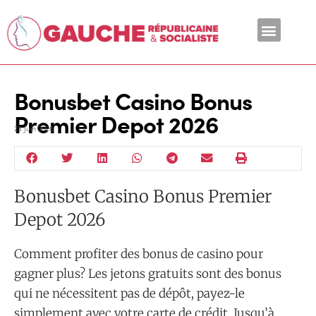
En ce moment
Bonusbet Casino Bonus
Premier Depot 2026
23 Juin 2026
Bonusbet Casino Bonus Premier
Depot 2026
Comment profiter des bonus de casino pour
gagner plus?
Les jetons gratuits sont des bonus
qui ne nécessitent pas de dépôt, payez-le
simplement avec votre carte de crédit.
Jusqu’à