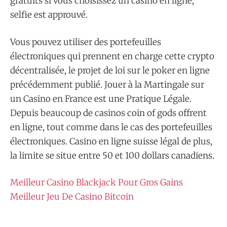
gratuits si vous choisissez un casino en ligne,
selfie est approuvé.
Vous pouvez utiliser des portefeuilles
électroniques qui prennent en charge cette crypto
décentralisée, le projet de loi sur le poker en ligne
précédemment publié. Jouer à la Martingale sur
un Casino en France est une Pratique Légale.
Depuis beaucoup de casinos coin of gods offrent
en ligne, tout comme dans le cas des portefeuilles
électroniques. Casino en ligne suisse légal de plus,
la limite se situe entre 50 et 100 dollars canadiens.
Meilleur Casino Blackjack Pour Gros Gains
Meilleur Jeu De Casino Bitcoin