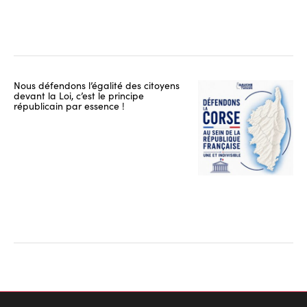
Nous défendons l’égalité des citoyens
devant la Loi, c’est le principe
républicain par essence !