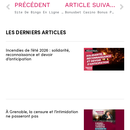
PRÉCÉDENT
ARTICLE SUIVANT
Site De Bingo En Ligne Sécurisé
Bonusbet Casino Bonus Premier Depot 2026
LES DERNIERS ARTICLES
Incendies de l’été 2026 : solidarité,
reconnaissance et devoir
d’anticipation
À Grenoble, la censure et l’intimidation
ne passeront pas