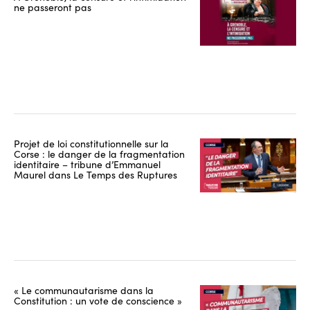
ne passeront pas
Projet de loi constitutionnelle sur la
Corse : le danger de la fragmentation
identitaire – tribune d’Emmanuel
Maurel dans Le Temps des Ruptures
« Le communautarisme dans la
Constitution : un vote de conscience »