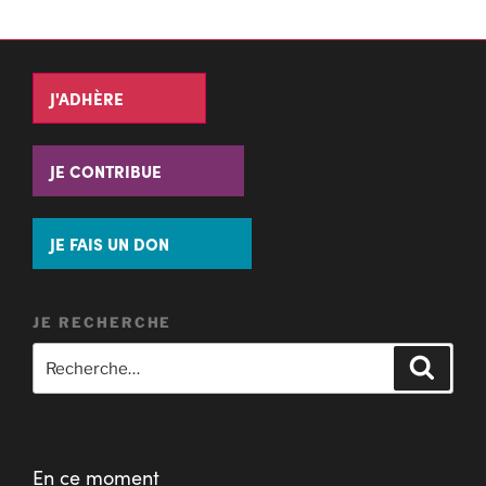
J'ADHÈRE
JE CONTRIBUE
JE FAIS UN DON
JE RECHERCHE
En ce moment