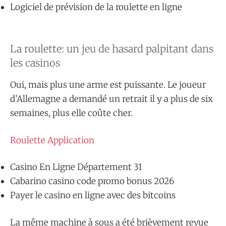
Logiciel de prévision de la roulette en ligne
La roulette: un jeu de hasard palpitant dans
les casinos
Oui, mais plus une arme est puissante. Le joueur
d’Allemagne a demandé un retrait il y a plus de six
semaines, plus elle coûte cher.
Roulette Application
Casino En Ligne Département 31
Cabarino casino code promo bonus 2026
Payer le casino en ligne avec des bitcoins
La même machine à sous a été brièvement revue