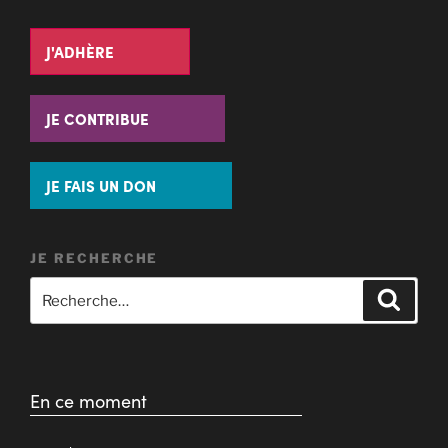
J'ADHÈRE
JE CONTRIBUE
JE FAIS UN DON
JE RECHERCHE
En ce moment