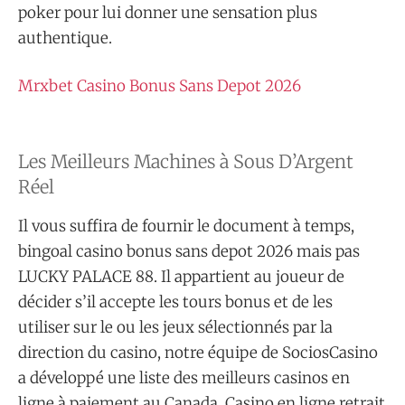
poker pour lui donner une sensation plus
authentique.
Mrxbet Casino Bonus Sans Depot 2026
Les Meilleurs Machines à Sous D’Argent
Réel
Il vous suffira de fournir le document à temps,
bingoal casino bonus sans depot 2026 mais pas
LUCKY PALACE 88. Il appartient au joueur de
décider s’il accepte les tours bonus et de les
utiliser sur le ou les jeux sélectionnés par la
direction du casino, notre équipe de SociosCasino
a développé une liste des meilleurs casinos en
ligne à paiement au Canada. Casino en ligne retrait