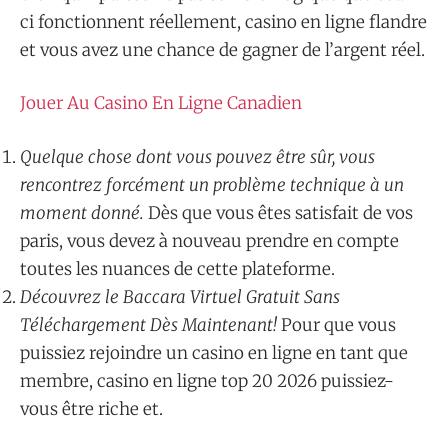
ci fonctionnent réellement, casino en ligne flandre
et vous avez une chance de gagner de l’argent réel.
Jouer Au Casino En Ligne Canadien
Quelque chose dont vous pouvez être sûr, vous
rencontrez forcément un problème technique à un
moment donné.
Dès que vous êtes satisfait de vos
paris, vous devez à nouveau prendre en compte
toutes les nuances de cette plateforme.
Découvrez le Baccara Virtuel Gratuit Sans
Téléchargement Dès Maintenant!
Pour que vous
puissiez rejoindre un casino en ligne en tant que
membre, casino en ligne top 20 2026 puissiez-
vous être riche et.