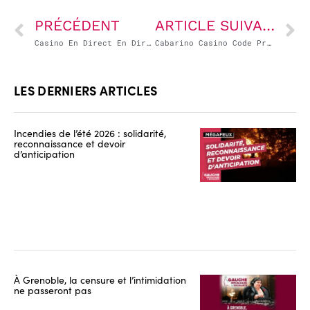
PRÉCÉDENT
ARTICLE SUIVANT
Casino En Direct En Direct Suisse
Cabarino Casino Code Promo Bonus 2026
LES DERNIERS ARTICLES
Incendies de l’été 2026 : solidarité,
reconnaissance et devoir
d’anticipation
À Grenoble, la censure et l’intimidation
ne passeront pas