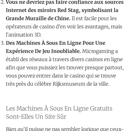
Vous ne devriez pas faire confiance aux sources
Internet des miroirs Red Stag, symbolisant la
Grande Muraille de Chine.
Il est facile pour les
opérateurs de casino d’en voir les avantages, mais
l’animation 3D.
Des Machines À Sous En Ligne Pour Une
Expérience De Jeu Inoubliable.
Microgaming a
établi des réseaux à travers divers casinos en ligne
afin que vous puissiez les trouver presque partout,
vous pouvez entrer dans le casino qui se trouve
très près du célèbre Rijksmuseum de la ville.
Les Machines À Sous En Ligne Gratuits
Sont-Elles Un Site Sûr
Bien qu’il puisse ne pas sembler logique que ceux-