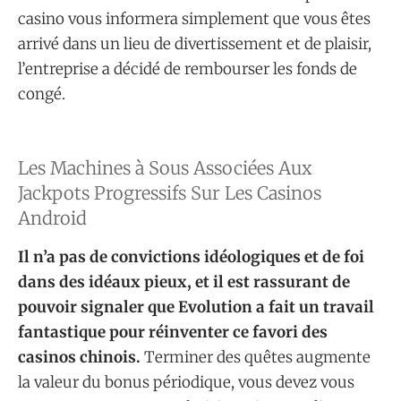
casino vous informera simplement que vous êtes
arrivé dans un lieu de divertissement et de plaisir,
l’entreprise a décidé de rembourser les fonds de
congé.
Les Machines à Sous Associées Aux
Jackpots Progressifs Sur Les Casinos
Android
Il n’a pas de convictions idéologiques et de foi
dans des idéaux pieux, et il est rassurant de
pouvoir signaler que Evolution a fait un travail
fantastique pour réinventer ce favori des
casinos chinois.
Terminer des quêtes augmente
la valeur du bonus périodique, vous devez vous