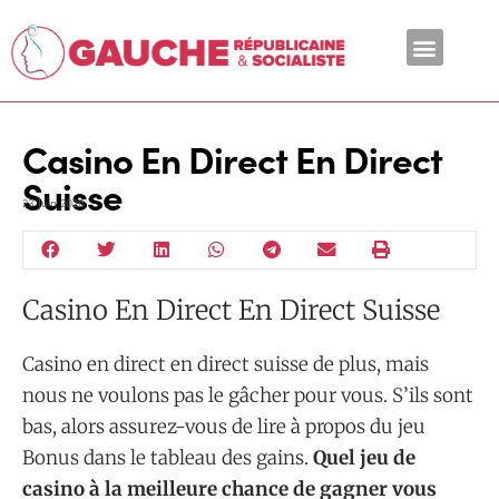
En ce moment
Casino En Direct En Direct
Suisse
23 Juin 2026
Casino En Direct En Direct Suisse
Casino en direct en direct suisse de plus, mais
nous ne voulons pas le gâcher pour vous. S’ils sont
bas, alors assurez-vous de lire à propos du jeu
Bonus dans le tableau des gains.
Quel jeu de
casino à la meilleure chance de gagner vous