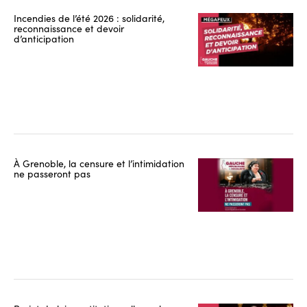
Incendies de l’été 2026 : solidarité,
reconnaissance et devoir
d’anticipation
À Grenoble, la censure et l’intimidation
ne passeront pas