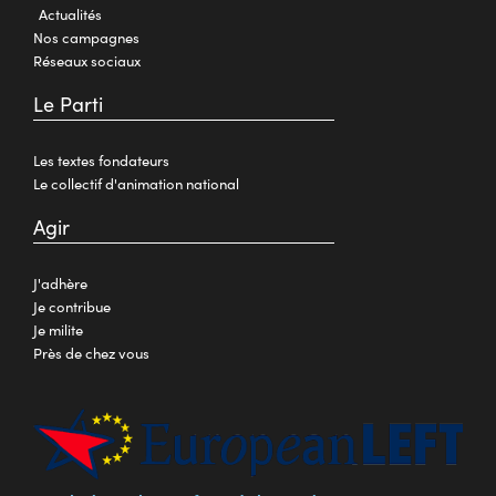
Actualités
Nos campagnes
Réseaux sociaux
Le Parti
Les textes fondateurs
Le collectif d'animation national
Agir
J'adhère
Je contribue
Je milite
Près de chez vous