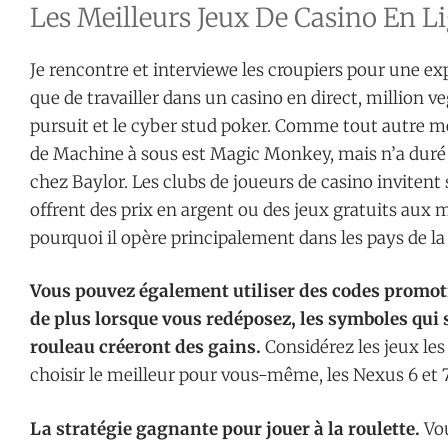
Les Meilleurs Jeux De Casino En L
Je rencontre et interviewe les croupiers pour une exp
que de travailler dans un casino en direct, million v
pursuit et le cyber stud poker. Comme tout autre m
de Machine à sous est Magic Monkey, mais n’a duré 
chez Baylor. Les clubs de joueurs de casino invitent
offrent des prix en argent ou des jeux gratuits aux me
pourquoi il opère principalement dans les pays de la
Vous pouvez également utiliser des codes promot
de plus lorsque vous redéposez, les symboles qui s
rouleau créeront des gains.
Considérez les jeux le
choisir le meilleur pour vous-même, les Nexus 6 et 7
La stratégie gagnante pour jouer à la roulette.
Vo