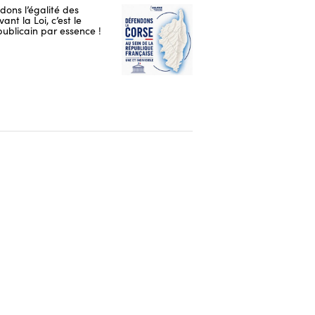
ons l’égalité des
ant la Loi, c’est le
publicain par essence !