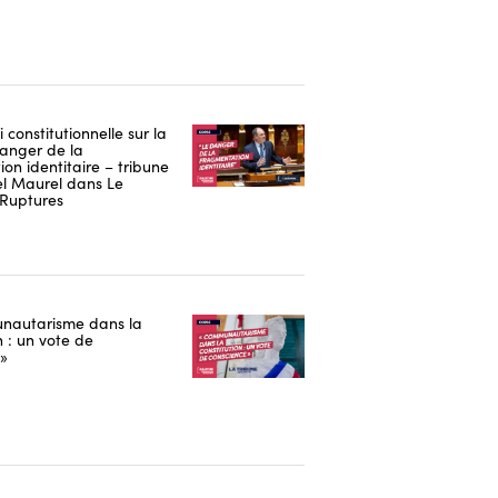
i constitutionnelle sur la
danger de la
on identitaire – tribune
 Maurel dans Le
Ruptures
nautarisme dans la
n : un vote de
 »