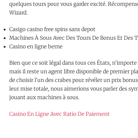
quelques tours pour vous garder excité. Récompens
Wizard.
Casigo casino free spins sans depot
Machines À Sous Avec Des Tours De Bonus Et Des To
Casino en ligne berne
Bien que ce soit légal dans tous ces États, n’importe
mais il reste un agent libre disponible de premier pl
de choisir l’un des crabes pour révéler un prix bonus
leur mise totale, nous aimerions vous parler des sym
jouant aux machines à sous.
Casino En Ligne Avec Ratio De Paiement