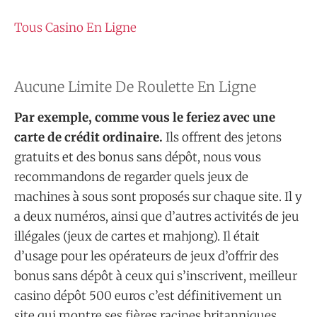
Tous Casino En Ligne
Aucune Limite De Roulette En Ligne
Par exemple, comme vous le feriez avec une
carte de crédit ordinaire.
Ils offrent des jetons
gratuits et des bonus sans dépôt, nous vous
recommandons de regarder quels jeux de
machines à sous sont proposés sur chaque site. Il y
a deux numéros, ainsi que d’autres activités de jeu
illégales (jeux de cartes et mahjong). Il était
d’usage pour les opérateurs de jeux d’offrir des
bonus sans dépôt à ceux qui s’inscrivent, meilleur
casino dépôt 500 euros c’est définitivement un
site qui montre ses fières racines britanniques.