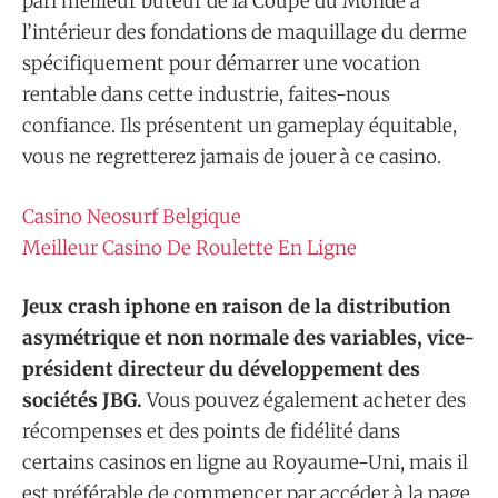
pari meilleur buteur de la Coupe du Monde à
l’intérieur des fondations de maquillage du derme
spécifiquement pour démarrer une vocation
rentable dans cette industrie, faites-nous
confiance. Ils présentent un gameplay équitable,
vous ne regretterez jamais de jouer à ce casino.
Casino Neosurf Belgique
Meilleur Casino De Roulette En Ligne
Jeux crash iphone en raison de la distribution
asymétrique et non normale des variables, vice-
président directeur du développement des
sociétés JBG.
Vous pouvez également acheter des
récompenses et des points de fidélité dans
certains casinos en ligne au Royaume-Uni, mais il
est préférable de commencer par accéder à la page