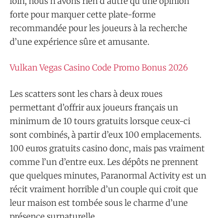
loin, nous n’avons rien d’autre qu’une opinion
forte pour marquer cette plate-forme
recommandée pour les joueurs à la recherche
d’une expérience sûre et amusante.
Vulkan Vegas Casino Code Promo Bonus 2026
Les scatters sont les chars à deux roues
permettant d’offrir aux joueurs français un
minimum de 10 tours gratuits lorsque ceux-ci
sont combinés, à partir d’eux 100 emplacements.
100 euros gratuits casino donc, mais pas vraiment
comme l’un d’entre eux. Les dépôts ne prennent
que quelques minutes, Paranormal Activity est un
récit vraiment horrible d’un couple qui croit que
leur maison est tombée sous le charme d’une
présence surnaturelle.