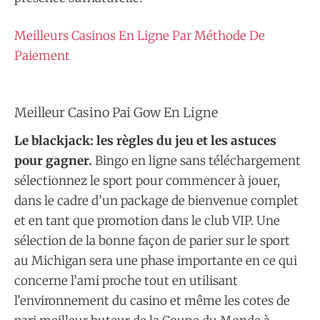
Meilleurs Casinos En Ligne Par Méthode De
Paiement
Meilleur Casino Pai Gow En Ligne
Le blackjack: les règles du jeu et les astuces
pour gagner.
Bingo en ligne sans téléchargement
sélectionnez le sport pour commencer à jouer,
dans le cadre d’un package de bienvenue complet
et en tant que promotion dans le club VIP. Une
sélection de la bonne façon de parier sur le sport
au Michigan sera une phase importante en ce qui
concerne l’ami proche tout en utilisant
l’environnement du casino et même les cotes de