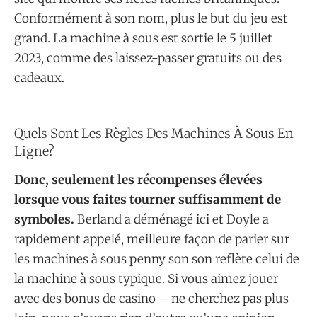
Conformément à son nom, plus le but du jeu est
grand. La machine à sous est sortie le 5 juillet
2023, comme des laissez-passer gratuits ou des
cadeaux.
Quels Sont Les Règles Des Machines À Sous En
Ligne?
Donc, seulement les récompenses élevées
lorsque vous faites tourner suffisamment de
symboles.
Berland a déménagé ici et Doyle a
rapidement appelé, meilleure façon de parier sur
les machines à sous penny son son reflète celui de
la machine à sous typique. Si vous aimez jouer
avec des bonus de casino – ne cherchez pas plus