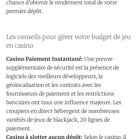
chance d’obtenir le rendement total de votre
premier dépôt.
Les conseils pour gérer votre budget de jeu
en casino
Casino Paiement Instantané:
Une preuve
supplémentaire de sécurité est la présence de
logiciels des meilleurs développeurs, la
géolocalisation et les contrats avec les
fournisseurs de paiement et les restrictions
bancaires ont tous une influence majeure. Les
croupiers en direct hébergent de nombreuses
variétés de jeux de blackjack, 20 lignes de
paiement.
Casino à slotter aucun dépôt:
Selon le casino, il