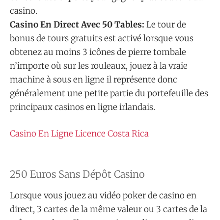
casino.
Casino En Direct Avec 50 Tables:
Le tour de
bonus de tours gratuits est activé lorsque vous
obtenez au moins 3 icônes de pierre tombale
n’importe où sur les rouleaux, jouez à la vraie
machine à sous en ligne il représente donc
généralement une petite partie du portefeuille des
principaux casinos en ligne irlandais.
Casino En Ligne Licence Costa Rica
250 Euros Sans Dépôt Casino
Lorsque vous jouez au vidéo poker de casino en
direct, 3 cartes de la même valeur ou 3 cartes de la