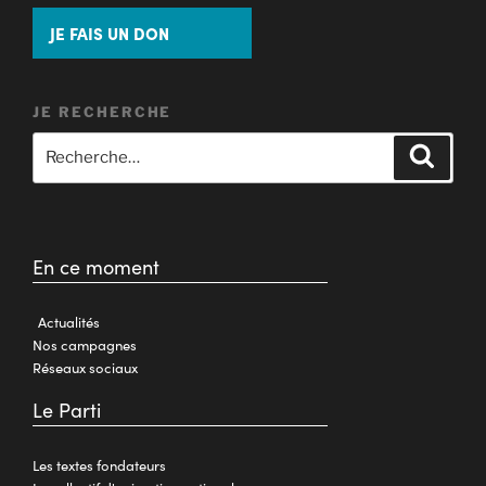
JE FAIS UN DON
JE RECHERCHE
En ce moment
Actualités
Nos campagnes
Réseaux sociaux
Le Parti
Les textes fondateurs