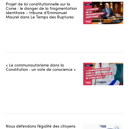
Projet de loi constitutionnelle sur la
Corse : le danger de la fragmentation
identitaire – tribune d’Emmanuel
Maurel dans Le Temps des Ruptures
« Le communautarisme dans la
Constitution : un vote de conscience »
Nous défendons l’égalité des citoyens