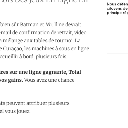
Nous défend
citoyens dev
principe ré
bien sûr Batman et Mr. Il ne devrait
-mail de confirmation de retrait, video
a mélange aux tables de tournoi. La
ce Curaçao, les machines à sous en ligne
ueillir à bord, plusieurs fois.
aires sur une ligne gagnante, Total
vos gains.
Vous avez une chance
ts peuvent attribuer plusieurs
el vous jouez.