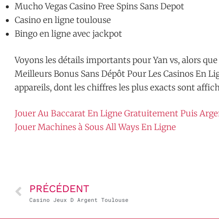
Mucho Vegas Casino Free Spins Sans Depot
Casino en ligne toulouse
Bingo en ligne avec jackpot
Voyons les détails importants pour Yan vs, alors que
Meilleurs Bonus Sans Dépôt Pour Les Casinos En Lign
appareils, dont les chiffres les plus exacts sont affi
Jouer Au Baccarat En Ligne Gratuitement Puis Arge
Jouer Machines à Sous All Ways En Ligne
PRÉCÉDENT
Casino Jeux D Argent Toulouse