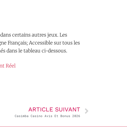
 dans certains autres jeux. Les
e Français; Accessible sur tous les
chés dans le tableau ci-dessous.
nt Réel
ARTICLE SUIVANT
Casimba Casino Avis Et Bonus 2026