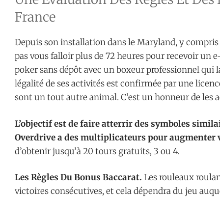
France
Depuis son installation dans le Maryland, y compris 
pas vous falloir plus de 72 heures pour recevoir un e
poker sans dépôt avec un boxeur professionnel qui l
légalité de ses activités est confirmée par une licen
sont un tout autre animal. C’est un honneur de les acc
L’objectif est de faire atterrir des symboles simil
Overdrive a des multiplicateurs pour augmenter 
d’obtenir jusqu’à 20 tours gratuits, 3 ou 4.
Les Règles Du Bonus Baccarat.
Les rouleaux roulan
victoires consécutives, et cela dépendra du jeu auqu