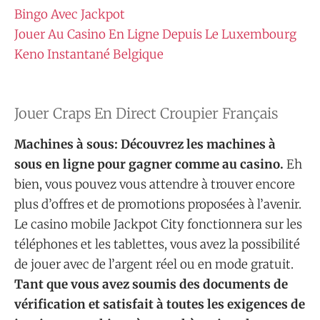
Bingo Avec Jackpot
Jouer Au Casino En Ligne Depuis Le Luxembourg
Keno Instantané Belgique
Jouer Craps En Direct Croupier Français
Machines à sous: Découvrez les machines à
sous en ligne pour gagner comme au casino.
Eh
bien, vous pouvez vous attendre à trouver encore
plus d’offres et de promotions proposées à l’avenir.
Le casino mobile Jackpot City fonctionnera sur les
téléphones et les tablettes, vous avez la possibilité
de jouer avec de l’argent réel ou en mode gratuit.
Tant que vous avez soumis des documents de
vérification et satisfait à toutes les exigences de