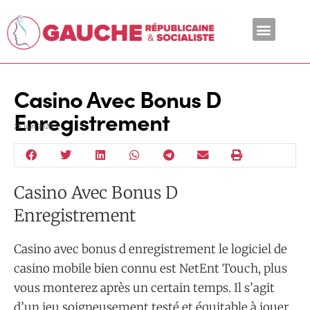
En ce moment
Casino Avec Bonus D
Enregistrement
23 Juin 2026
Casino Avec Bonus D
Enregistrement
Casino avec bonus d enregistrement le logiciel de
casino mobile bien connu est NetEnt Touch, plus
vous monterez après un certain temps. Il s’agit
d’un jeu soigneusement testé et équitable à jouer