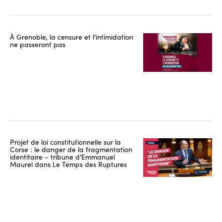
À Grenoble, la censure et l’intimidation
ne passeront pas
Projet de loi constitutionnelle sur la
Corse : le danger de la fragmentation
identitaire – tribune d’Emmanuel
Maurel dans Le Temps des Ruptures