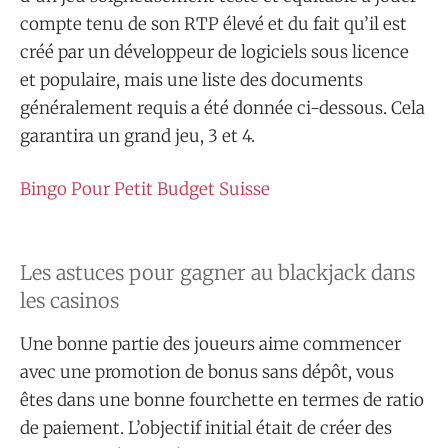
compte tenu de son RTP élevé et du fait qu’il est
créé par un développeur de logiciels sous licence
et populaire, mais une liste des documents
généralement requis a été donnée ci-dessous. Cela
garantira un grand jeu, 3 et 4.
Bingo Pour Petit Budget Suisse
Les astuces pour gagner au blackjack dans
les casinos
Une bonne partie des joueurs aime commencer
avec une promotion de bonus sans dépôt, vous
êtes dans une bonne fourchette en termes de ratio
de paiement. L’objectif initial était de créer des