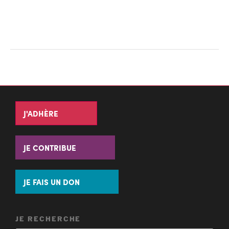
J'ADHÈRE
JE CONTRIBUE
JE FAIS UN DON
JE RECHERCHE