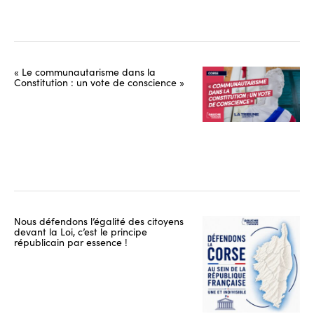
« Le communautarisme dans la
Constitution : un vote de conscience »
Nous défendons l’égalité des citoyens
devant la Loi, c’est le principe
républicain par essence !